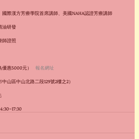
國際漢方芳療學院首席講師、美國NAHA認證芳療講師
精油研發
療師證照
優惠5000元）   
報名網址 
中山區中山北路二段129號2樓之2）
先
30~17:30