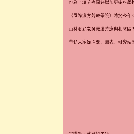
也為了讓芳療同好增加更多科學
《國際漢方芳療學院》將於今年
由林君穎老師嚴選芳療與相關國
帶領大家從摘要、圖表、研究結
◎講師：林君穎老師