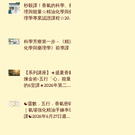
秒殺課！香氣的科學、藥
理與能量☆精油化學與藥
理學專業認證課程☆2026
年7月9日起☆週四下午台
北班☆
科學芳療第一步－《精油
化學與藥理學》前導課
【系列講座】☀️盛夏香氣
煉金術-五行「心」能量
的6堂課☀️2026年第二季
系列講座
☯靈數．五行．香氣密碼
｜氣場強化精油手鍊串珠
課☯2026年6月27日週六
台北下午場