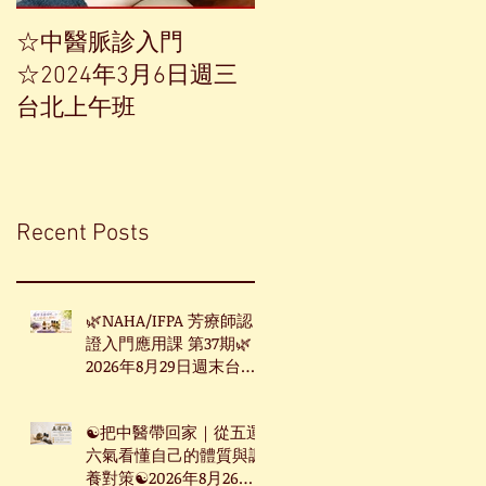
☆中醫脈診入門
【中草藥單方精油——
☆2024年3月6日週三
香榧】
台北上午班
Recent Posts
🌿NAHA/IFPA 芳療師認
證入門應用課 第37期🌿
2026年8月29日週末台北
班
☯把中醫帶回家｜從五運
六氣看懂自己的體質與調
養對策☯2026年8月26日