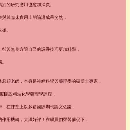
精油的研究應用也愈加深廣。
療與其臨床實用上的論證成果斐然，
依據。
，卻苦無良方讓自己的調香技巧更加科學，
感。
林君穎老師，本身是神經科學與藥理學的碩博士專家，
月首度開設精油化學藥理學課程，
學，在課堂上以多篇國際期刊論文佐證，
的作用機轉，大獲好評！在學員們聲聲催促下，