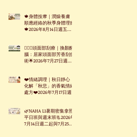
週三起台北下午班
🍁身體按摩｜潤燥養膚：
順應經絡的秋季身體理療
🍁2026年8月14日週五台
北下午班
🧖🏻‍♀️頭面部刮療｜換顏醒
腦：居家頭面部芳香刮痧
術🌟2026年7月27日週一
下午台北班
❤️情緒調理｜秋日靜心：
化解「秋悲」的香氣情緒
處方❤️2026年7月17日週
五台北下午班
🌿NAHA L1暑期密集拿照
平日班與週末班📃2026年
7月14日週二起與7月25日
週六起