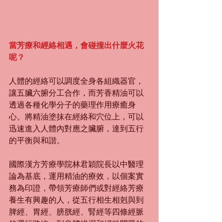
當芳療和經絡相遇，會碰撞出什麼火花
呢？ 
人體的經絡可以調度全身各組織器官，
讓五臟六腑分工合作，而芳香精油可以
透過各種化學分子的藥理作用療癒身
心。將精油塗抹在經絡和穴位上，可以
迅速進入人體內對應之臟腑，達到五行
的平衡與和諧。
國際漢方芳療學院林君穎院長以中醫理
論為基底，運用精油的療效，以個案實
務為印證，帶領芳療師們或對經絡芳療
養生有興趣的人，從五行相生相剋與到
脾經、胃經、膀胱經、腎經等四條經脈