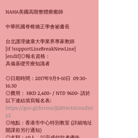
NAHA美國高階整體療癒師
中華民國脊椎矯正學會祕書長
台北護理健康大學業界專家教師
[if !supportLineBreakNewLine]
[endif]◎報名資格：
具備基礎芳療知識者
◎日期時間：2017年9月9-10日  09:30-
16:30
◎費用： HKD 2,400- / NTD 9600- 請於
以下連結填寫報名表:  
https://goo.gl/forms/jI26Y4v1uUonZnl
y2
◎地點：香港市中心特別教室 (詳細地址
開課前另行通知)
◎名額：40人，以完成付款者優先