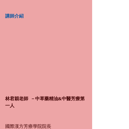
講師介紹
林君穎老師  －中草藥精油&中醫芳療第
一人
國際漢方芳療學院院長