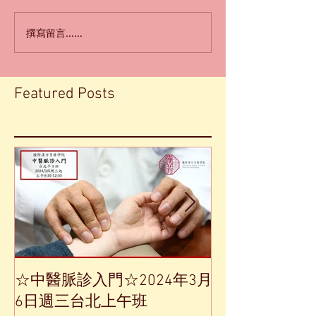
撰寫留言......
Featured Posts
☆中醫脈診入門☆2024年3月
【中草藥單方
6日週三台北上午班