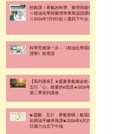
秒殺課！香氣的科學、藥理與能量
☆精油化學與藥理學專業認證課程
☆2026年7月9日起☆週四下午台北
班☆
科學芳療第一步－《精油化學與藥
理學》前導課
【系列講座】☀️盛夏香氣煉金術-
五行「心」能量的6堂課☀️2026年
第二季系列講座
☯靈數．五行．香氣密碼｜氣場強
化精油手鍊串珠課☯2026年6月27
日週六台北下午場