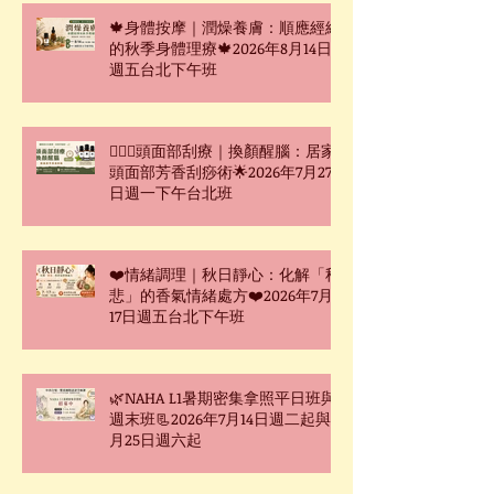
🍁身體按摩｜潤燥養膚：順應經絡
的秋季身體理療🍁2026年8月14日
週五台北下午班
🧖🏻‍♀️頭面部刮療｜換顏醒腦：居家
頭面部芳香刮痧術🌟2026年7月27
日週一下午台北班
❤️情緒調理｜秋日靜心：化解「秋
悲」的香氣情緒處方❤️2026年7月
17日週五台北下午班
🌿NAHA L1暑期密集拿照平日班與
週末班📃2026年7月14日週二起與7
月25日週六起