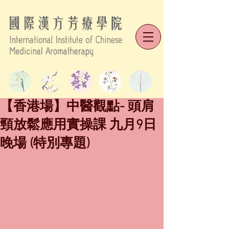
【香港場】中醫觀點- 頭肩
頸放鬆應用實操課 九月9日
晚場 (特別專題)