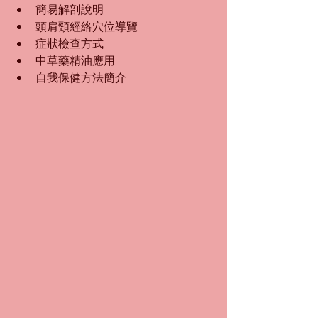
簡易解剖說明  
頭肩頸經絡穴位導覽  
症狀檢查方式  
中草藥精油應用  
自我保健方法簡介 