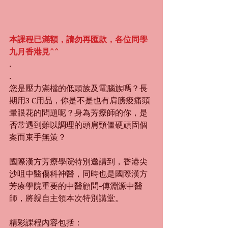
本課程已滿額，請勿再匯款，各位同學
九月香港見^^
.
.
您是壓力滿檔的低頭族及電腦族嗎？長
期用3 C用品，你是不是也有肩膀痠痛頭
暈眼花的問題呢？身為芳療師的你，是
否常遇到難以調理的頭肩頸僵硬頑固個
案而束手無策？
國際漢方芳療學院特別邀請到，香港尖
沙咀中醫傷科神醫，同時也是國際漢方
芳療學院重要的中醫顧問-傅淵源中醫
師，將親自主領本次特別講堂。
精彩課程內容包括： 