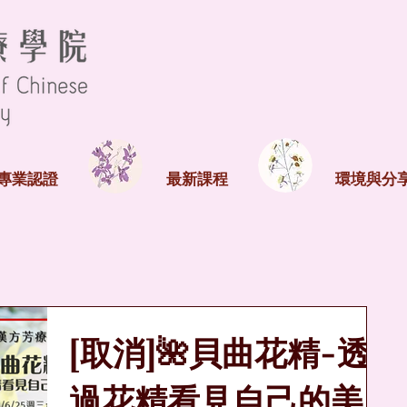
專業認證
最新課程
環境與分
[取消]🌺貝曲花精-透
過花精看見自己的美