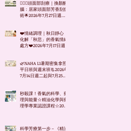
🧖🏻‍♀️頭面部刮療｜換顏醒
腦：居家頭面部芳香刮痧
術🌟2026年7月27日週一
下午台北班
❤️情緒調理｜秋日靜心：
化解「秋悲」的香氣情緒
處方❤️2026年7月17日週
五台北下午班
🌿NAHA L1暑期密集拿照
平日班與週末班📃2026年
7月14日週二起與7月25日
週六起
秒殺課！香氣的科學、藥
理與能量☆精油化學與藥
理學專業認證課程☆2026
年7月9日起☆週四下午台
北班☆
科學芳療第一步－《精油