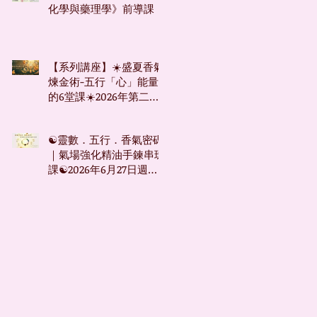
化學與藥理學》前導課
【系列講座】☀️盛夏香氣
煉金術-五行「心」能量
的6堂課☀️2026年第二季
系列講座
☯靈數．五行．香氣密碼
｜氣場強化精油手鍊串珠
課☯2026年6月27日週六
台北下午場