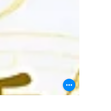
「心」能量。無論您是想深化專業的芳療愛好
者，或是渴望身心安頓的靈魂，都能在這裡找到
共鳴。 ✨課程核心亮點 【東方漢方與西方科學的
深度揉合】 跳脫單一視角，將中醫五行「心」的
經絡哲學，巧妙對接現代醫學的「心理神經免疫
學」。不只談無形的能量，更提供具備學理底蘊
與臨床實證基礎的芳療機制。 【從有形到無形的
完整療癒路徑】 課程設計層層遞進，從植物精油
化學分子出發，一路攀升至高頻花精的微細情緒
處理、潛意識抓周投射、心輪能量疏通，最後以
頌缽的物理音波完美收攝，打造完整的盛夏身心
轉化閉環。 【破解「夏日心火」的情緒解方】
精準對焦夏季容易引發的焦躁、疲憊與心神不
寧。運用不同媒材（精油、花