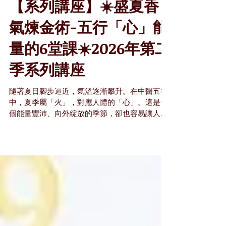
【系列講座】☀️盛夏香
氣煉金術-五行「心」能
量的6堂課☀️2026年第二
季系列講座
隨著夏日腳步逼近，氣溫逐漸攀升。在中醫五行
中，夏季屬「火」，對應人體的「心」。這是一
個能量豐沛、向外綻放的季節，卻也容易讓人感
到心浮氣躁、能量消耗過度。 這個夏天，我
們將結合漢方芳療的深厚底蘊與植物高頻共振，
帶您展開一場專屬夏日的「香氣煉金術」🌿 透過
六堂精心設計的實體講座，我們將從科學理療一
路深入潛意識探索，運用脈輪、精油抓周、花精
與頌缽音頻，一步步喚醒、轉化並平衡您的