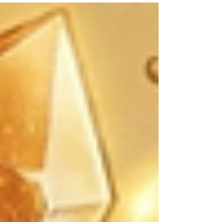
《精油化學與藥理學》前導課，我們從邏輯、實
證與化學結構出發，帶你用理性的科學視角，快
速看懂精油的真實運作。 本前導課專為對《精油
化學與藥理學》正式課程有興趣、想提前了解講
師授課風格所設計。將由具備神經科學與藥理學
背景的林君穎老師用最輕鬆、易懂的白話邏輯，
帶你解開精油的科學密碼。 主要內容： 一、 為
什麼精油是科學，不是玄學？ • 名字都有薰衣
草，化學成分大不同 • 精油分子大小與人體路徑
二、 用結構分類精油 • 醉人的佳釀－醇類 (-ol) •
看懂結構，就懂得如何安全用油 三、 熱門分子
點名：從主要成分看精油功能 • 檸檬烯 (d-
Limonene) • 乙酸沉香酯 (Linalyl acetate) •
「一棵植物，兩種靈魂」－佛手柑的放鬆科學
四、 正式課程導讀 •