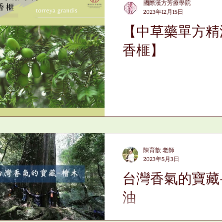
國際漢方芳療學院
2023年12月15日
【中草藥單方精
香榧】
陳育歆 老師
2023年5月3日
台灣香氣的寶藏
油