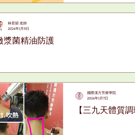
林君穎 老師
2024年1月9日
黴漿菌精油防護
國際漢方芳療學院
2024年1月7日
【三九天體質調理