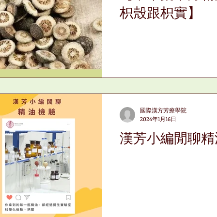
枳殼跟枳實】
國際漢方芳療學院
2024年1月16日
漢芳小編閒聊精