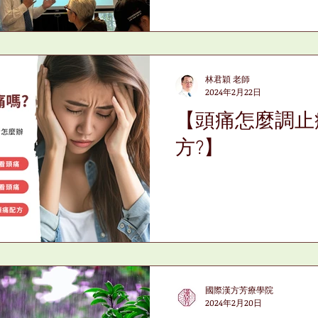
林君穎 老師
2024年2月22日
【頭痛怎麼調止
方?】
國際漢方芳療學院
2024年2月20日