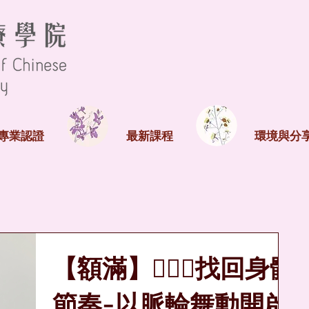
專業認證
最新課程
環境與分
【額滿】🧘🏻‍♀️找回身體
節奏-以脈輪舞動開啟