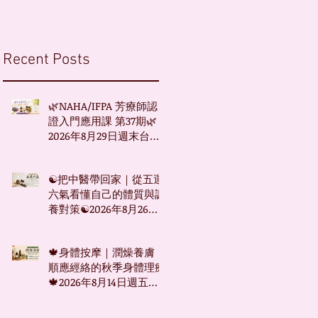
Recent Posts
🌿NAHA/IFPA 芳療師認
證入門應用課 第37期🌿
2026年8月29日週末台北
班
☯把中醫帶回家｜從五運
六氣看懂自己的體質與調
養對策☯2026年8月26日
週三起台北下午班
🍁身體按摩｜潤燥養膚：
順應經絡的秋季身體理療
🍁2026年8月14日週五台
北下午班