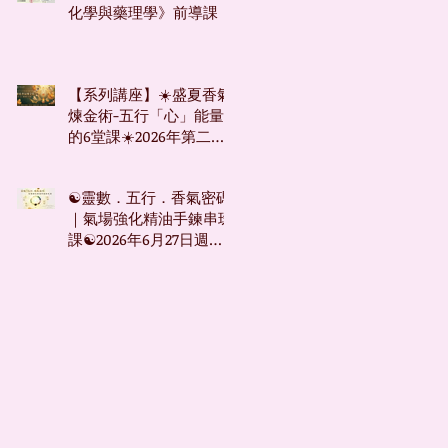
化學與藥理學》前導課
【系列講座】☀️盛夏香氣
煉金術-五行「心」能量
的6堂課☀️2026年第二季
系列講座
☯靈數．五行．香氣密碼
｜氣場強化精油手鍊串珠
課☯2026年6月27日週六
台北下午場