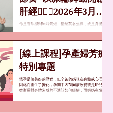
肝經🧘🏻‍♀️2026年3月11
日週三台北晚上班
你是否常感到胸悶氣短、情緒莫名焦躁，或是身體總
有一種說不出的「卡頓」感？在中醫裡，肝主疏泄，
負責調節全身氣機的流暢；而在能量醫學中，脈輪則
是掌管生命動力的核心。當肝經阻塞，身體的能量中
心（脈輪）往往也隨之黯淡。 本講座將帶領你打
[線上課程]孕產婦芳療
破東西方療癒的界線，從全新的視角理解身體。我們
發現，肝經由下而上的循行路徑，與人體七大脈輪的
能量通道有著微妙的共振。透過特邀脈輪導師的引
特別專題
導，我們不靠針灸、不靠苦藥，而是用最自然的「律
動」與「呼吸」，從根輪開始逐一喚醒，進而帶動肝
懷孕是個美好的歷程，但辛苦的媽咪在身體或心理也
經氣血的奔流。這不是一堂舞蹈課，不用擔心不會跳
因此而產生了變化，孕期中因荷爾蒙改變或是胎兒日
舞就不能參加，而是一場深層的身體對話，讓你找回
益漸長對身體造成的不適該如何緩解，而媽媽在懷孕
久違的輕盈與內在節奏，讓身心如春樹般舒展。 📚
到胎兒出生後，內心不僅僅要面對育兒的壓力，也有
課程大綱： 【觀念建立】中西能量地圖對照 【喚醒
可能接受身旁親友關心與資訊混亂所造成心理上的負
感知】足根落地與氣機啟動 【核心實作】七輪共振舞
擔。...
動 (Chakra Dance) 【靜心整合】大休息與能量封存
🌟課程亮點： 獨家跨界觀點，身心雙重修復 市面上