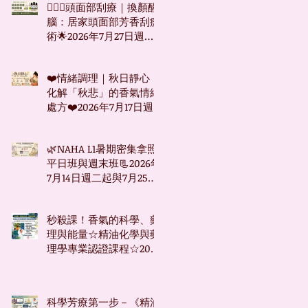
🧖🏻‍♀️頭面部刮療｜換顏醒
腦：居家頭面部芳香刮痧
術🌟2026年7月27日週一
下午台北班
❤️情緒調理｜秋日靜心：
化解「秋悲」的香氣情緒
處方❤️2026年7月17日週
五台北下午班
🌿NAHA L1暑期密集拿照
平日班與週末班📃2026年
7月14日週二起與7月25日
週六起
秒殺課！香氣的科學、藥
理與能量☆精油化學與藥
理學專業認證課程☆2026
年7月9日起☆週四下午台
北班☆
科學芳療第一步－《精油