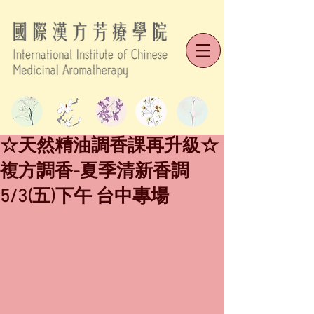
☆天然精油調香課再升級☆
複方調香-夏季清新香調
5/3(五)下午 台中專場