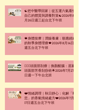
☯把中醫帶回家｜從五運六氣看懂
自己的體質與調養對策☯2026年8
月26日週三起台北下午班
🍁身體按摩｜潤燥養膚：順應經絡
的秋季身體理療🍁2026年8月14日
週五台北下午班
🧖🏻‍♀️頭面部刮療｜換顏醒腦：居家
頭面部芳香刮痧術🌟2026年7月27
日週一下午台北班
❤️情緒調理｜秋日靜心：化解「秋
悲」的香氣情緒處方❤️2026年7月
17日週五台北下午班