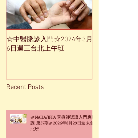
☆中醫脈診入門☆2024年3月
【中草藥單方
6日週三台北上午班
Recent Posts
🌿NAHA/IFPA 芳療師認證入門應用
課 第37期🌿2026年8月29日週末台
北班