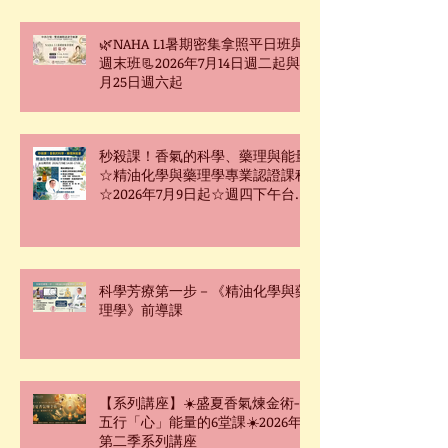
🌿NAHA L1暑期密集拿照平日班與
週末班📃2026年7月14日週二起與7
月25日週六起
秒殺課！香氣的科學、藥理與能量
☆精油化學與藥理學專業認證課程
☆2026年7月9日起☆週四下午台北
班☆
科學芳療第一步－《精油化學與藥
理學》前導課
【系列講座】☀️盛夏香氣煉金術-
五行「心」能量的6堂課☀️2026年
第二季系列講座