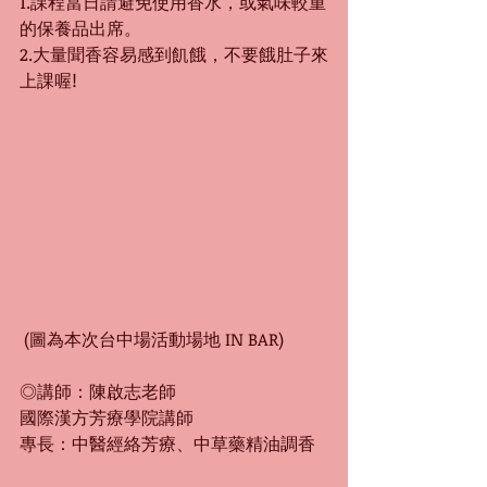
1.課程當日請避免使用香水，或氣味較重
的保養品出席。
2.大量聞香容易感到飢餓，不要餓肚子來
上課喔!
 (圖為本次台中場活動場地 IN BAR)
◎講師：陳啟志老師
國際漢方芳療學院講師
專長：中醫經絡芳療、中草藥精油調香