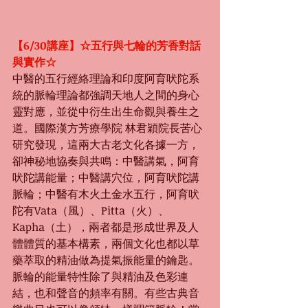
【6/30講座】☆五行與七輪的芳香對話
與實作☆
中醫的五行經絡理論和印度阿育吠陀系
統的脈輪理論都強調天地人之間的身心
靈對應，並從中衍生出生命觀與養生之
道。國際漢方芳療學院 林君穎院長苦心
研究發現，這兩大古老文化各據一方，
卻神秘地協奏與共鳴：中醫講氣，阿育
吠陀講能量；中醫講穴位，阿育吠陀講
脈輪；中醫有木火土金水五行，阿育吠
陀有Vata（風）、Pitta（火）、
Kapha（土），兩者都是形成世界及人
體體質的基本構素，兩個文化也都以草
藥萃取的精油做為提氣振能量的鑰匙。
脈輪的能量特性除了與精油及色彩連
結，也和聲音的頻率有關。有些古典音