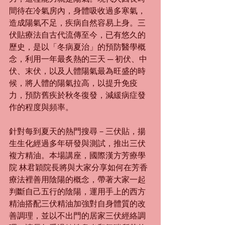
間待在冷氣房內，身體吸收過多寒氣，
造成陽氣不足，疾病自然容易上身。三
伏貼療法自古代流傳至今，已有悠久的
歷史，是以「冬病夏治」的預防醫學概
念，利用一年最炙熱的三天 ─ 初伏、中
伏、末伏，以及人體陽氣最為旺盛的時
候，將人體的陽氣拉高，以提升免疫
力，預防舊疾於秋冬復發，減緩病症發
作的程度與頻率。
針對每到夏天的熱門搜尋－三伏貼，揚
生生化經過多年研發與測試，推出三伏
複方精油。本場講座，國際漢方芳療學
院 林君穎院長將與大家分享如何在芳香
療法裡善用陰陽的概念，帶著大家一起
判斷自己五行的陰陽，運用手上的西方
精油搭配三伏精油加強對自身體質的改
善調理，並以不出門的居家三伏經絡調