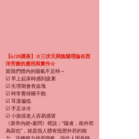
【6/29講座】☆三伏天與陰陽理論在西
洋芳療的應用與實作☆
當我們體內的陽氣不足時～
☑ 早上起床時感到疲累
☑ 生理期會有血塊
☑ 時常覺得睡不飽
☑ 耳溫偏低
☑ 手足冰冷
☑ 小孩或老人容易感冒
《黃帝內經•素問》裡說：“陽者，衛外而
為固也”，就是指人體有抵禦外邪的能
力，這種能力就是陽氣。現代人因長時