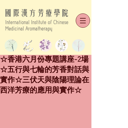
☆香港六月份專題講座-2場
☆五行與七輪的芳香對話與
實作☆三伏天與陰陽理論在
西洋芳療的應用與實作☆