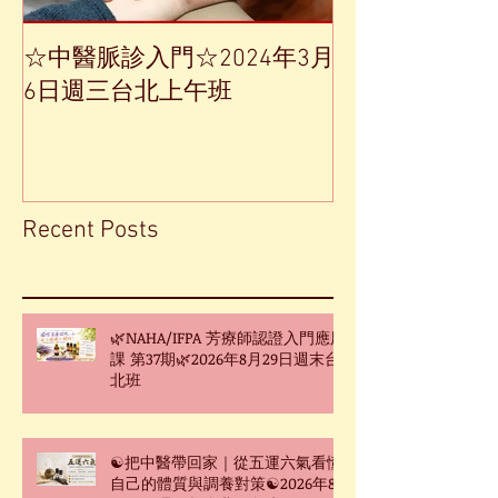
☆中醫脈診入門☆2024年3月
【中草藥單方
6日週三台北上午班
Recent Posts
🌿NAHA/IFPA 芳療師認證入門應用
課 第37期🌿2026年8月29日週末台
北班
☯把中醫帶回家｜從五運六氣看懂
自己的體質與調養對策☯2026年8