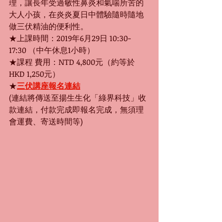
理，讓長年受過敏性鼻炎和氣喘所苦的
大人小孩，在炎炎夏日中體驗隨時隨地
做三伏精油的便利性。
★上課時間：2019年6月29日 10:30-
17:30 （中午休息1小時）
★課程 費用：NTD 4,800元（約等於
HKD 1,250元） 
★
三伏講座報名連結
(連結將傳送至揚生生化「綠界科技」收
款連結，付款完成即報名完成，無須理
會運費、寄送時間等)