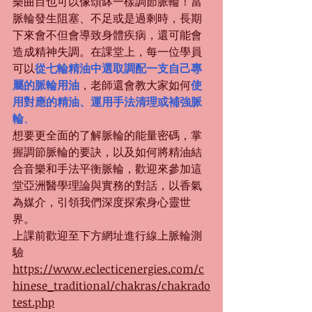
樂曲目也可以像頌缽一樣調節脈輪！當
脈輪發生阻塞、不足或是過剩時，長期
下來會不但會導致身體疾病，還可能會
造成精神失調。在課堂上，每一位學員
可以
從七輪精油中選取調配一支自己專
屬的脈輪用油
，老師還會教大家如何
使
用對應的精油、運用手法清理或補強脈
輪
。
想要更全面的了解脈輪的能量密碼，掌
握調節脈輪的要訣，以及如何將精油結
合音樂和手法平衡脈輪，歡迎來參加這
堂亞洲醫學理論與實務的對話，以香氣
為媒介，引領我們深度探索身心靈世
界。
上課前歡迎至下方網址進行線上脈輪測
驗
https://www.eclecticenergies.com/c
hinese_traditional/chakras/chakrado
test.php