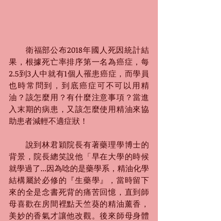
　　衛福部公布2018年國人死因統計結
果，根據死亡率排序第一名為癌症，每
2.5到3人中就有1個人罹患癌症，而學員
也時常問到，到底癌症可不可以用精
油？該怎麼用？有什麼注意事項？當進
入末期的病患，又該怎麼使用精油來協
助患者減輕不適症狀！
　　說到林君穎院長有著藥理學博士的
背景，院長總笑說他「早在大學的時候
就學過了...因為唸的是藥學系，精油化學
結構屬於必修的『生藥學』，當時留下
來的全是念書死背的痛苦回憶，直到師
母喜歡在房間裡點天竺葵的精油薰香，
美妙的香氣才讓他改觀。後來師母身體