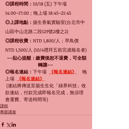
◎課程時間：
10/18 (五) 下午場 
14:00~17:00；晚上場 18:45~21:45
◎上課地點：
揚生香氣實驗室(台北市中
山區中山北路二段129號2樓之2)
◎課程收費：
NTD 1,800/人；早鳥價
NTD 1,500/人 (10/4禮拜五前完成報名者)
 ~~貼心提醒：繳費後恕不退費，可全額
轉讓~~ 
◎報名連結：
下午場  
《報名連結》
   晚
上場  
《報名連結》
 (連結將傳送至揚生生化「綠界科技」收
款連結，付款完成即報名完成，無須理
會運費、寄送時間等) 
課程
專題講座