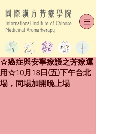
☆癌症與安寧療護之芳療運
用☆10月18日(五)下午台北
場，同場加開晚上場