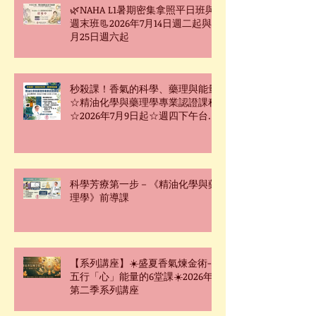
🌿NAHA L1暑期密集拿照平日班與
週末班📃2026年7月14日週二起與7
月25日週六起
秒殺課！香氣的科學、藥理與能量
☆精油化學與藥理學專業認證課程
☆2026年7月9日起☆週四下午台北
班☆
科學芳療第一步－《精油化學與藥
理學》前導課
【系列講座】☀️盛夏香氣煉金術-
五行「心」能量的6堂課☀️2026年
第二季系列講座