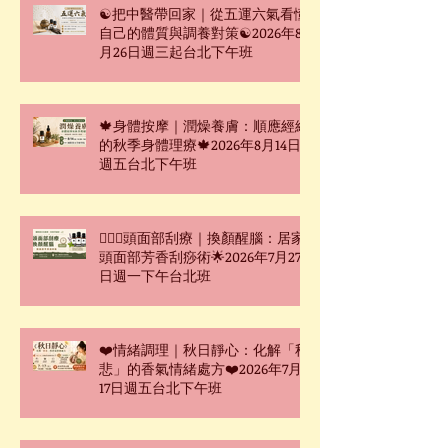
☯把中醫帶回家｜從五運六氣看懂
自己的體質與調養對策☯2026年8
月26日週三起台北下午班
🍁身體按摩｜潤燥養膚：順應經絡
的秋季身體理療🍁2026年8月14日
週五台北下午班
🧖🏻‍♀️頭面部刮療｜換顏醒腦：居家
頭面部芳香刮痧術🌟2026年7月27
日週一下午台北班
❤️情緒調理｜秋日靜心：化解「秋
悲」的香氣情緒處方❤️2026年7月
17日週五台北下午班