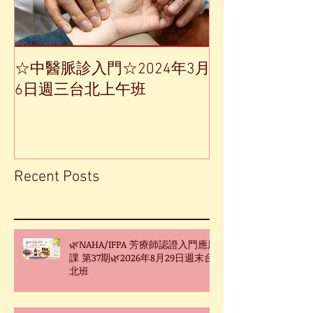
☆中醫脈診入門☆2024年3月
【中草藥單方
6日週三台北上午班
Recent Posts
🌿NAHA/IFPA 芳療師認證入門應用
課 第37期🌿2026年8月29日週末台
北班