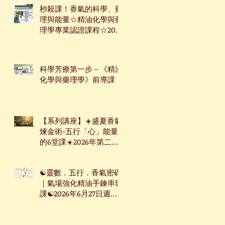
秒殺課！香氣的科學、藥
理與能量☆精油化學與藥
理學專業認證課程☆2026
年7月9日起☆週四下午台
北班☆
科學芳療第一步－《精油
化學與藥理學》前導課
【系列講座】☀️盛夏香氣
煉金術-五行「心」能量
的6堂課☀️2026年第二季
系列講座
☯靈數．五行．香氣密碼
｜氣場強化精油手鍊串珠
課☯2026年6月27日週六
台北下午場