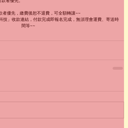
付款者優先。 
付款者優先，繳費後恕不退費，可全額轉讓~~
界科技」收款連結，付款完成即報名完成，無須理會運費、寄送時
間等~~