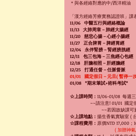
＊與各經絡對應的中/西洋精油
「漢方經絡芳療實務認證班」課
11/06   中醫五行與經絡概論
11/13   大肺周章－肺經大腸經
11/20   慈悲心腸－心經小腸經
11/27   正合脾胃－脾經胃經
12/04   永伴腎膀－腎經膀胱經
12/11   包三包海－三焦經心包經
12/18   肝膽相照－肝經膽經
12/25   打通任督－任脈督脈
01/01   國定假日－元旦( 暫停一次
01/08   *期末筆試+術科考試*
☆上課時間：
11/06-01/08  每週
~~請注意! 01/01  國
~~若因故缺課可
☆上課地點：
揚生香氣實驗室 ( 
☆課程費用：
原價NTD 17,000；
 ( 加贈神