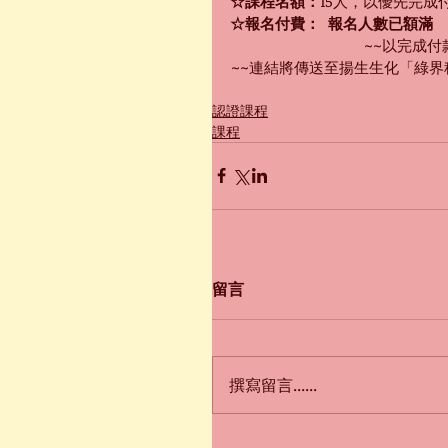
☆課程名額：
15人，以優先完成
☆報名付費：
報名人數已額滿
~~以完成
~~連結將傳送至揚生生化「綠
認證課程
課程
留言
撰寫留言......