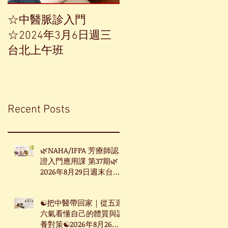
☆中醫脈診入門
【中草藥單方精油——
☆2024年3月6日週三
香榧】
台北上午班
Recent Posts
🌿NAHA/IFPA 芳療師認
證入門應用課 第37期🌿
2026年8月29日週末台北
班
☯把中醫帶回家｜從五運
六氣看懂自己的體質與調
養對策☯2026年8月26日