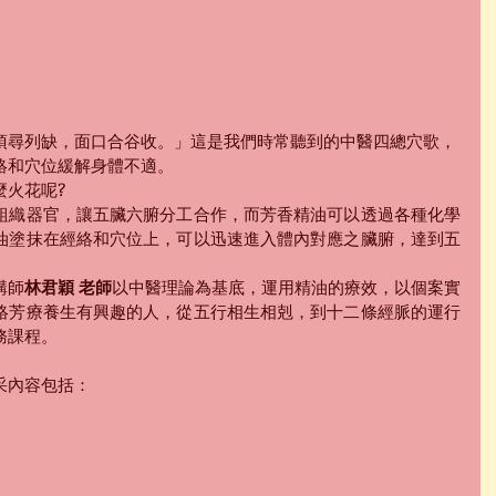
項尋列缺，面口合谷收。」這是我們時常聽到的中醫四總穴歌，
絡和穴位緩解身體不適。
麼火花呢?
組織器官，讓五臟六腑分工合作，而芳香精油可以透過各種化學
油塗抹在經絡和穴位上，可以迅速進入體內對應之臟腑，達到五
講師
林君穎 老師
以中醫理論為基底，運用精油的療效，以個案實
絡芳療養生有興趣的人，從五行相生相剋，到十二條經脈的運行
務課程。
采內容包括：