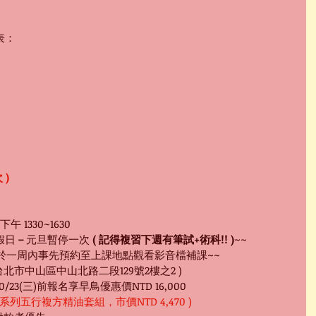
表：
 )
三下午 1330~1630
定假日
－
元旦暫停一次 
( 記得複習下週有筆試+術科!! )
~~
於一周內事先預約至上課地點觀看影音檔補課~~
台北市中山區中山北路二段129號2樓之2 )
10/23(三)前報名享早鳥優惠價NTD 16,000
氣系列五行複方精油套組，市價NTD 4,470 )