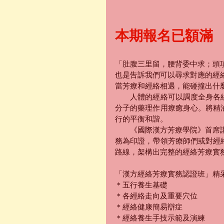
本期報名已額滿
「肚腹三里留，腰背委中求；頭
也是告訴我們可以尋求對應的經
當芳療和經絡相遇，能碰撞出什
　　人體的經絡可以調度全身各
分子的藥理作用療癒身心。將精
行的平衡和諧。
　　《國際漢方芳療學院》首席
務為印證，帶領芳療師們或對經
路線，架構出完整的經絡芳療實
「漢方經絡芳療實務認證班」精
＊五行養生基礎
＊各經絡走向及重要穴位
＊經絡健康簡易辯症
＊經絡養生手技示範及演練