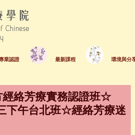
專業認證
最新課程
環境與分
漢方經絡芳療實務認證班☆
月週三下午台北班☆經絡芳療迷