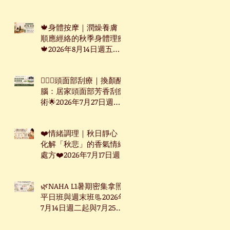
週三起台北下午班
🍁身體按摩｜潤燥養膚：
順應經絡的秋季身體理療
🍁2026年8月14日週五台
北下午班
🧖🏻‍♀️頭面部刮療｜換顏醒
腦：居家頭面部芳香刮痧
術🌟2026年7月27日週一
下午台北班
❤️情緒調理｜秋日靜心：
化解「秋悲」的香氣情緒
處方❤️2026年7月17日週
五台北下午班
🌿NAHA L1暑期密集拿照
平日班與週末班📃2026年
7月14日週二起與7月25日
週六起