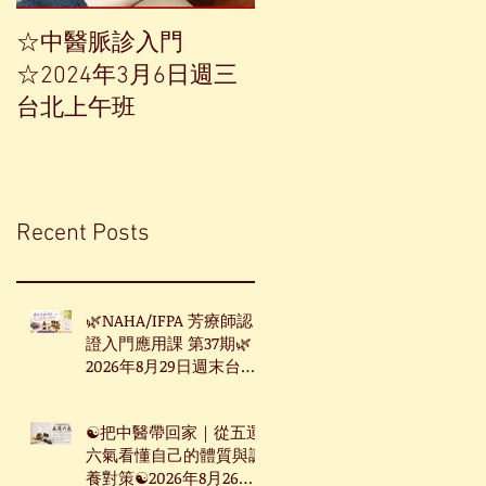
☆中醫脈診入門
【中草藥單方精油——
☆2024年3月6日週三
香榧】
台北上午班
Recent Posts
🌿NAHA/IFPA 芳療師認
證入門應用課 第37期🌿
2026年8月29日週末台北
班
☯把中醫帶回家｜從五運
六氣看懂自己的體質與調
養對策☯2026年8月26日