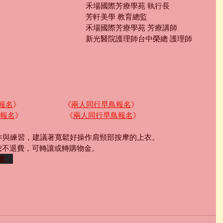
禾場國際芳療學苑 執行長
芳軒美學 教育總監
禾場國際芳療學苑 芳療講師
新光醫院護理師台中榮總 護理師
報名
》
《
兩人同行早鳥報名
》
報名
》
《
兩人同行早鳥報名
》
操作與練習，建議著寬鬆好操作肩頸部按摩的上衣。
名後恕不退費，可轉讓或轉購物金。
/堂
。