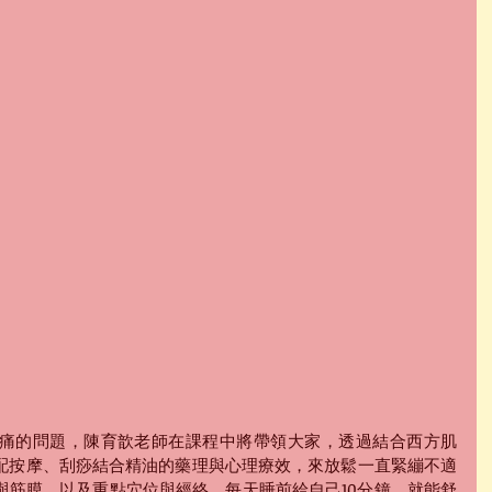
痛的問題，陳育歆老師在課程中將帶領大家，透過結合西方肌
配按摩、刮痧結合精油的藥理與心理療效，來放鬆一直緊繃不適
與筋膜、以及重點穴位與經絡，每天睡前給自己10分鐘，就能舒