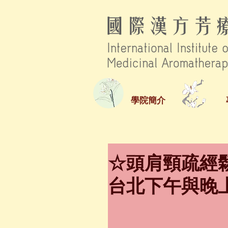
學院簡介
☆頭肩頸疏經鬆
台北下午與晚