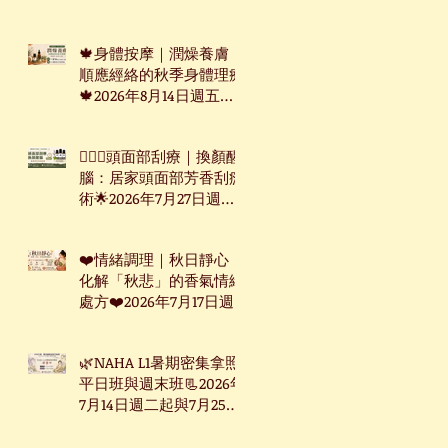
週三起台北下午班
🍁身體按摩｜潤燥養膚：
順應經絡的秋季身體理療
🍁2026年8月14日週五台
北下午班
🧖🏻‍♀️頭面部刮療｜換顏醒
腦：居家頭面部芳香刮痧
術🌟2026年7月27日週一
下午台北班
❤️情緒調理｜秋日靜心：
化解「秋悲」的香氣情緒
處方❤️2026年7月17日週
五台北下午班
🌿NAHA L1暑期密集拿照
平日班與週末班📃2026年
7月14日週二起與7月25日
週六起