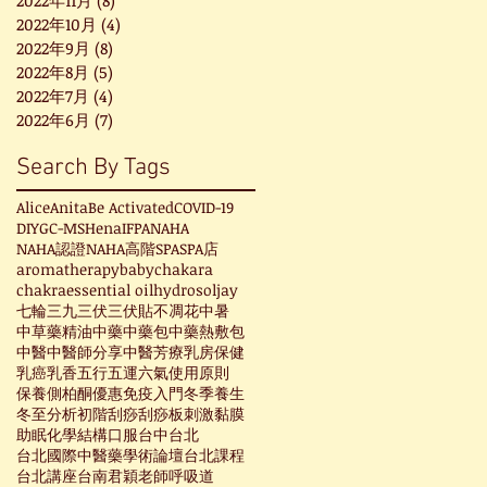
2022年10月
(4)
4 篇文章
2022年9月
(8)
8 篇文章
2022年8月
(5)
5 篇文章
2022年7月
(4)
4 篇文章
2022年6月
(7)
7 篇文章
Search By Tags
Alice
Anita
Be Activated
COVID-19
DIY
GC-MS
Hena
IFPA
NAHA
NAHA認證
NAHA高階
SPA
SPA店
aromatherapy
baby
chakara
chakra
essential oil
hydrosol
jay
七輪
三九
三伏
三伏貼
不凋花
中暑
中草藥精油
中藥
中藥包
中藥熱敷包
中醫
中醫師分享
中醫芳療
乳房保健
乳癌
乳香
五行
五運六氣
使用原則
保養
側柏酮
優惠
免疫
入門
冬季養生
冬至
分析
初階
刮痧
刮痧板
刺激黏膜
助眠
化學結構
口服
台中
台北
台北國際中醫藥學術論壇
台北課程
台北講座
台南
君穎老師
呼吸道