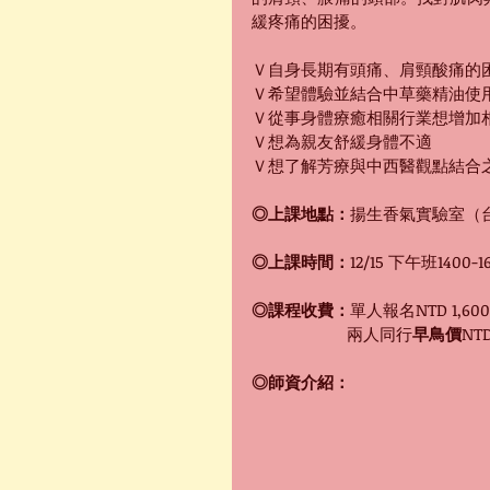
緩疼痛的困擾。
Ｖ自身長期有頭痛、肩頸酸痛的
Ｖ希望體驗並結合中草藥精油使
Ｖ從事身體療癒相關行業想增加
Ｖ想為親友舒緩身體不適
Ｖ想了解芳療與中西醫觀點結合
◎上課地點：
揚生香氣實驗室（台
◎上課時間：
12/15 下午班1400-1
◎課程收費：
單人報名NTD
1,
 　　　　　  兩人同行
早鳥價
NT
◎師資介紹：