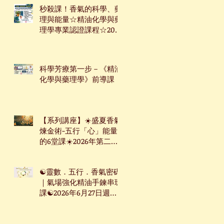
秒殺課！香氣的科學、藥
理與能量☆精油化學與藥
理學專業認證課程☆2026
年7月9日起☆週四下午台
北班☆
科學芳療第一步－《精油
化學與藥理學》前導課
【系列講座】☀️盛夏香氣
煉金術-五行「心」能量
的6堂課☀️2026年第二季
系列講座
☯靈數．五行．香氣密碼
｜氣場強化精油手鍊串珠
課☯2026年6月27日週六
台北下午場