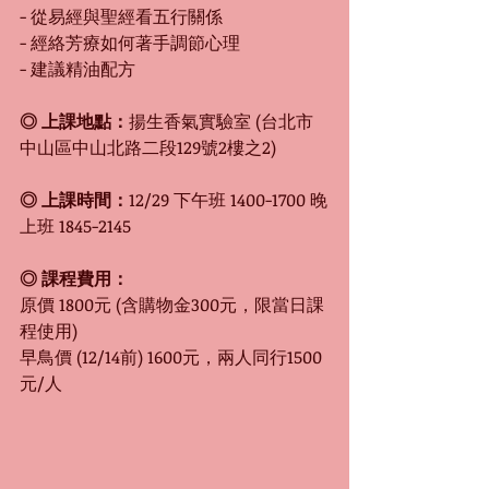
- 從易經與聖經看五行關係
- 經絡芳療如何著手調節心理
- 建議精油配方
◎ 上課地點：
揚生香氣實驗室 (台北市
中山區中山北路二段129號2樓之2)
◎ 上課時間：
12/29 下午班 1400-1700 晚
上班 1845-2145
◎ 課程費用：
原價 1800元 (含購物金300元
，
限當日課
程使用)
早鳥價 (12/14前) 1600元，兩人同行1500
元/人