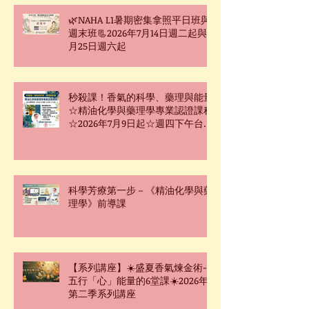
🌿NAHA L1暑期密集拿照平日班與
週末班📃2026年7月14日週二起與7
月25日週六起
秒殺課！香氣的科學、藥理與能量
☆精油化學與藥理學專業認證課程
☆2026年7月9日起☆週四下午台北
班☆
科學芳療第一步－《精油化學與藥
理學》前導課
【系列講座】☀️盛夏香氣煉金術-
五行「心」能量的6堂課☀️2026年
第二季系列講座