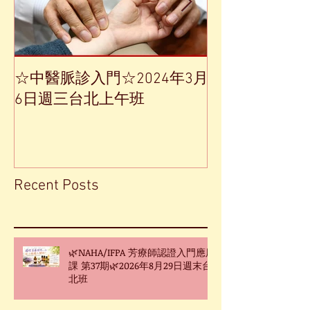
☆中醫脈診入門☆2024年3月
【中草藥單方
6日週三台北上午班
Recent Posts
🌿NAHA/IFPA 芳療師認證入門應用
課 第37期🌿2026年8月29日週末台
北班