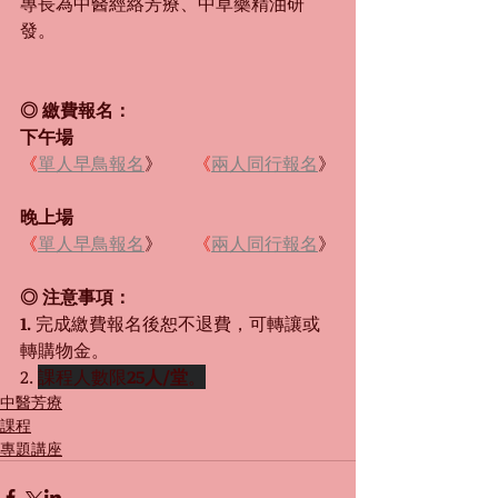
專長為中醫經絡芳療、中草藥精油研
發。 
◎ 繳費報名：
下午場　
《
單人早鳥報名
》   　
《
兩人同行報名
》
晚上場 　
《
單人早鳥報名
》   　
《
兩人同行報名
》
◎ 注意事項：
1. 
完成繳費報名後恕不退費，可轉讓或
轉購物金。
2. 
課程人數限
25人/堂
。
中醫芳療
課程
專題講座