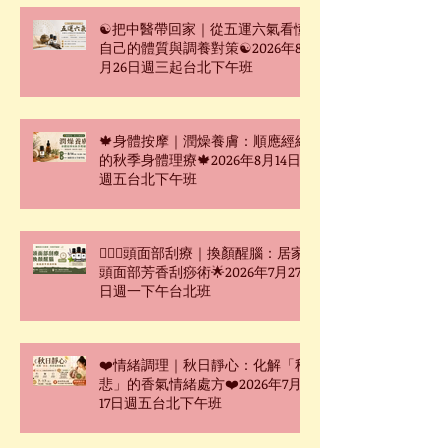
☯把中醫帶回家｜從五運六氣看懂
自己的體質與調養對策☯2026年8
月26日週三起台北下午班
🍁身體按摩｜潤燥養膚：順應經絡
的秋季身體理療🍁2026年8月14日
週五台北下午班
🧖🏻‍♀️頭面部刮療｜換顏醒腦：居家
頭面部芳香刮痧術🌟2026年7月27
日週一下午台北班
❤️情緒調理｜秋日靜心：化解「秋
悲」的香氣情緒處方❤️2026年7月
17日週五台北下午班