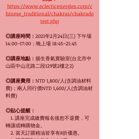
https://www.eclecticenergies.com/c
hinese_traditional/chakras/chakrado
test.php
◎講座時間：
2021年2月24日(三) 下午場 
14:00~17:00；晚上場 18:45~21:45
◎講座地點：
揚生香氣實驗室(台北市中
山區中山北路二段129號2樓之2) 
◎講座費用：
NTD 1,800/人(含調油材料
費)；兩人同行價NTD 1,600/人(含調油材
料費)
◎貼心提醒：
　1. 
講座完成繳費報名後恕不退費，可
轉讓或轉購物金。
　2. 當天訂購精油皆享有8折優惠。