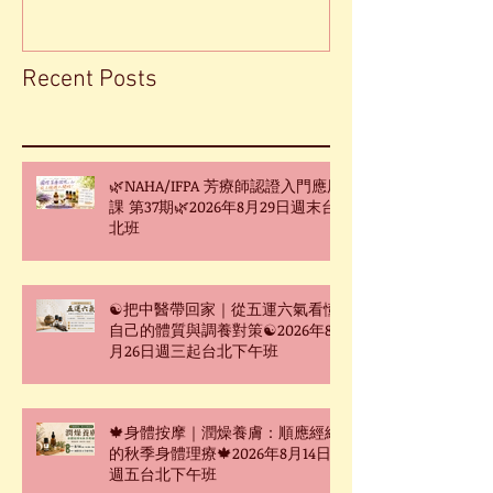
Recent Posts
🌿NAHA/IFPA 芳療師認證入門應用
課 第37期🌿2026年8月29日週末台
北班
☯把中醫帶回家｜從五運六氣看懂
自己的體質與調養對策☯2026年8
月26日週三起台北下午班
🍁身體按摩｜潤燥養膚：順應經絡
的秋季身體理療🍁2026年8月14日
週五台北下午班