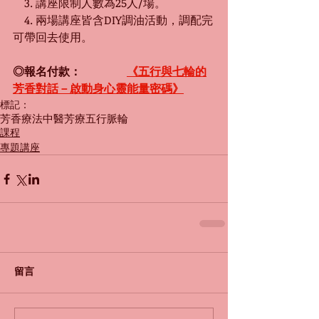
　3. 講座限制人數為25人/場。
　4. 兩場講座皆含DIY調油活動，調配完
可帶回去使用。
◎報名付款：　　　　
《五行與七輪的
芳香對話－啟動身心靈能量密碼》
標記：
芳香療法
中醫芳療
五行
脈輪
課程
專題講座
留言