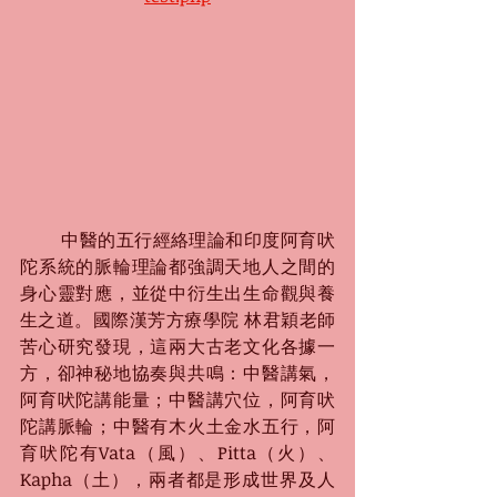
 　　中醫的五行經絡理論和印度阿育吠
陀系統的脈輪理論都強調天地人之間的
身心靈對應，並從中衍生出生命觀與養
生之道。國際漢芳方療學院 林君穎老師
苦心研究發現，這兩大古老文化各據一
方，卻神秘地協奏與共鳴：中醫講氣，
阿育吠陀講能量；中醫講穴位，阿育吠
陀講脈輪；中醫有木火土金水五行，阿
育吠陀有Vata（風）、Pitta（火）、
Kapha（土），兩者都是形成世界及人