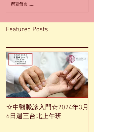
撰寫留言......
Featured Posts
☆中醫脈診入門☆2024年3月
【中草藥單方
6日週三台北上午班