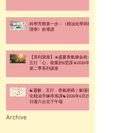
班☆
科學芳療第一步－《精油化學與藥
理學》前導課
【系列講座】☀️盛夏香氣煉金術-
五行「心」能量的6堂課☀️2026年
第二季系列講座
☯靈數．五行．香氣密碼｜氣場強
化精油手鍊串珠課☯2026年6月27
日週六台北下午場
Archive