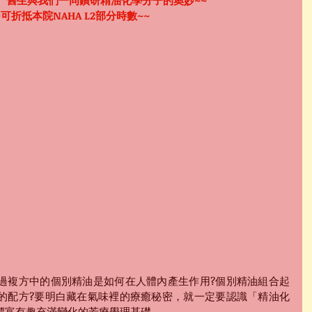
、舊生與我們一同鑽研精油化學分子的奧妙~~
~可折抵本院NAHA L2部分時數~~
過複方中的個別精油是如何在人體內產生作用?個別精油組合起
的配方?要明白藏在氣味裡的療癒秘密，就一定要認識「精油化
豐富有趣充滿變化的芳療學理基礎。