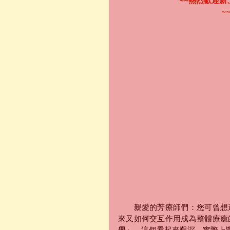
~~熱烈歡迎新
~
　　親愛的芳療師們：您可曾想
來又如何交互作用成為整體療癒
學」，這個看起來艱深，實際上