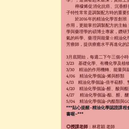
　　檸檬烯促消化抗癌、沉香醇提
子特性常常是調製配方時的重要
　　於2016年的精油化學首創
作用，更能掌控調製配方的主軸
學與藥理學的碩博士專家，鑽研
氣的科學、藥理與能量☆精油化
芳療師，提供療癒水平再進化的
3月底開始，每週二下午三個小時
3/23　基礎化學、有機化學及植
3/30　精油的作用機轉、能量與
4/06　精油化學個論-烯與醇類
4/13　精油化學個論-倍半萜醇
4/20　精油化學個論-醛、酸與
4/27 　精油化學個論-酯、醛、
5/04　精油化學個論-內酯類與G
***貼心提醒-精油化學認證課
書喔~***
◎授課老師
：林君穎 老師