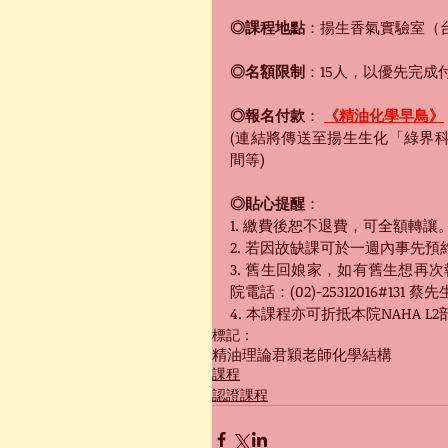
◎課程地點
：揚生香氣實驗室（台
◎名額限制
：15人，以優先完成
◎報名付款
： 
《精油化學早鳥》
(連結將傳送至揚生生化「綠界
間等)
◎貼心提醒
：
1. 
繳費後恕不退費，可全額轉讓
2. 若因故缺課可於一週內事先
3. 舊生回娘家，如有舊生想再
院電話：(02)-25312016#131 蔡
4. 本課程亦可折抵本院NAHA L
標記：
精油理論
君穎老師
化學結構
課程
認證課程