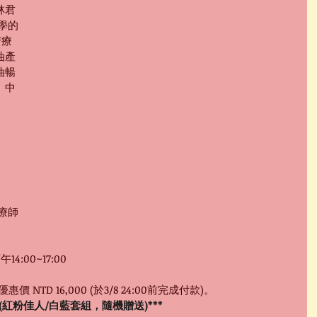
林君
學的
芳療
油產
油暢
、中
療師
午14:00~17:00
優惠價 NTD 16,000 (於3/8 24:00前完成付款)。
紅粉佳人/白藍套組，隨機贈送)***