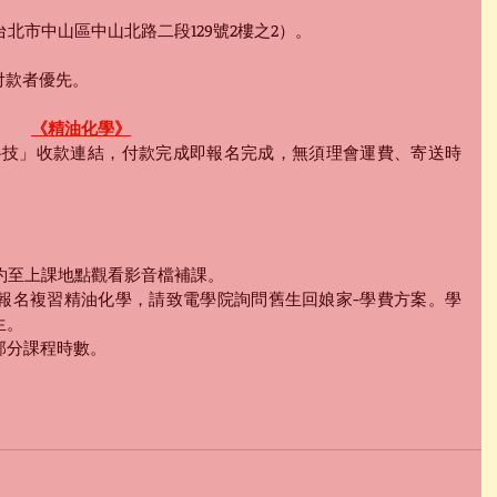
北市中山區中山北路二段129號2樓之2）。
付款者優先。
《精油化學》
科技」收款連結，付款完成即報名完成，無須理會運費、寄送時
。
預約至上課地點觀看影音檔補課。
次報名複習精油化學，請致電學院詢問舊生回娘家-學費方案。學
先生。
2部分課程時數。