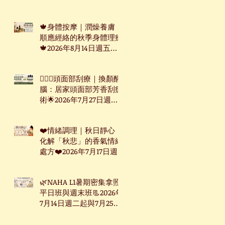
週三起台北下午班
🍁身體按摩｜潤燥養膚：
順應經絡的秋季身體理療
🍁2026年8月14日週五台
北下午班
🧖🏻‍♀️頭面部刮療｜換顏醒
腦：居家頭面部芳香刮痧
術🌟2026年7月27日週一
下午台北班
❤️情緒調理｜秋日靜心：
化解「秋悲」的香氣情緒
處方❤️2026年7月17日週
五台北下午班
🌿NAHA L1暑期密集拿照
平日班與週末班📃2026年
7月14日週二起與7月25日
週六起