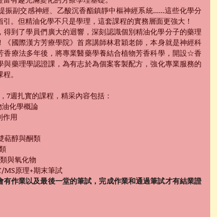
振副交感神經、乙酸沉香酯鎮靜中樞神經系統......這些化學分
指引。但精油化學不只是學理，這套課程的實務層面更強大！
班，得到了學員們廣大的迴響，深刻認識個別精油化學分子的藥理
！《國際漢方芳療學院》首席講師林君穎老師，本身就是神經科
芳香療法多年後，將專業醫藥學養結合植物芳香科學，開設☆香
學與藥理學認證課，為有志於為個案客製配方，強化專業服務的
課程。
，7週扎實的課程，精采內容包括：
物油化學概論
副作用
、雙萜醇與酮類
酯類
醚類與氧化物
C/MS原理+期末筆試
程會有作業以及最後一堂的筆試，完成作業和通過筆試才有結業證