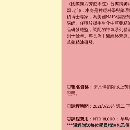
《國際漢方芳療學院》首席講師
穎 老師，本身是神經科學與藥理
碩博士專家，為美國NAHA認證
講師。任職於揚生生化中草藥精
品研發總監，調配的神氣系列精
銷十餘年。專長為中醫經絡芳療
草藥精油研發。 
◎報名資格
：需具備初階以上芳
證照。
◎課程時間
：2021/3/23起 週二 下
◎課程費用
：NTD 18,000； 早鳥
***課程贈送每位學員精油包乙個(