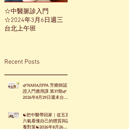
☆中醫脈診入門
【中草藥單方精油——
☆2024年3月6日週三
香榧】
台北上午班
Recent Posts
🌿NAHA/IFPA 芳療師認
證入門應用課 第37期🌿
2026年8月29日週末台北
班
☯把中醫帶回家｜從五運
六氣看懂自己的體質與調
養對策☯2026年8月26日