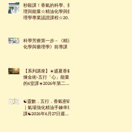
秒殺課！香氣的科學、藥
理與能量☆精油化學與藥
理學專業認證課程☆2026
年7月9日起☆週四下午台
北班☆
科學芳療第一步－《精油
化學與藥理學》前導課
【系列講座】☀️盛夏香氣
煉金術-五行「心」能量
的6堂課☀️2026年第二季
系列講座
☯靈數．五行．香氣密碼
｜氣場強化精油手鍊串珠
課☯2026年6月27日週六
台北下午場