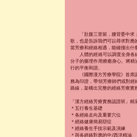
　　「肚腹三里留，腰背委中求
歌，也是告訴我們可以尋求對應
當芳療和經絡相遇，能碰撞出什
　　人體的經絡可以調度全身各
分子的藥理作用療癒身心。將精
行的平衡和諧。
　　《國際漢方芳療學院》首席
務為印證，帶領芳療師們或對經
路線，架構出完整的經絡芳療實
「漢方經絡芳療實務認證班」精
＊五行養生基礎
＊各經絡走向及重要穴位
＊經絡健康簡易辯症
＊經絡養生手技示範及演練
＊與各經絡對應的中/西洋精油