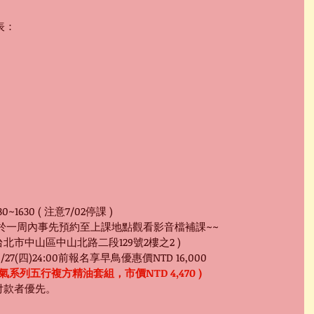
表：
330~1630 ( 注意7/02停課 )
於一周內事先預約至上課地點觀看影音檔補課~~
台北市中山區中山北路二段129號2樓之2 )
5/27(四)24:00前報名享早鳥優惠價NTD 16,000
氣系列五行複方精油套組，市價NTD 4,470 )
付款者優先。 