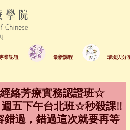
專業認證
最新課程
環境與分
方經絡芳療實務認證班☆
1日週五下午台北班☆秒殺課!!
容錯過，錯過這次就要再等