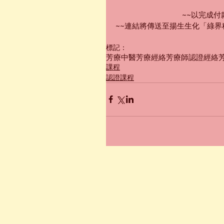
~~以完成
~~連結將傳送至揚生生化「綠
標記：
芳療
中醫芳療
經絡
芳療師認證
經絡
課程
認證課程