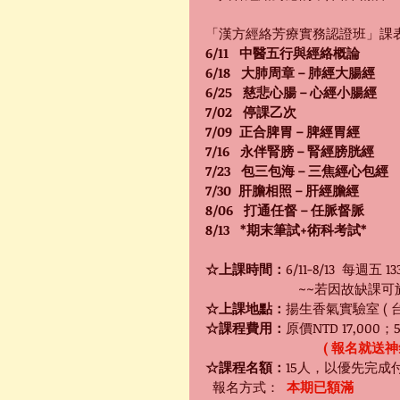
「漢方經絡芳療實務認證班」課
6/11   中醫五行與經絡概論
6/18   大肺周章－肺經大腸經
6/25   慈悲心腸－心經小腸經
7/02   停課乙次
7/09  正合脾胃－脾經胃經
7/16   永伴腎膀－腎經膀胱經
7/23   包三包海－三焦經心包經
7/30  肝膽相照－肝經膽經
8/06   打通任督－任脈督脈
8/13   *期末筆試+術科考試*
☆上課時間：
6/11-8/13  每週五 1
~~若因故缺課可
☆上課地點：
揚生香氣實驗室 ( 
☆課程費用：
原價NTD 17,000；
( 報名就送神
☆課程名額：
15人，以優先完成
  報名方式：  
本期已額滿