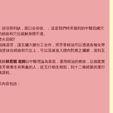
；頭項尋列缺，面口合谷收。」這是我們時常聽到的中醫四總穴
的經絡和穴位緩解身體不適。
麼火花呢?
組織器官，讓五臟六腑分工合作，而芳香精油可以透過各種化學
油塗抹在經絡和穴位上，可以迅速進入體內對應之臟腑，達到五
講師
林君穎 老師
以中醫理論為基底，運用精油的療效，以個案實
絡芳療養生有興趣的人，從五行相生相剋，到十二條經脈的運行
務課程。
采內容包括：