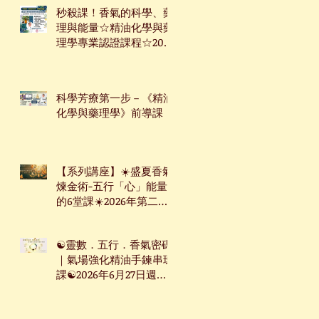
秒殺課！香氣的科學、藥
理與能量☆精油化學與藥
理學專業認證課程☆2026
年7月9日起☆週四下午台
北班☆
科學芳療第一步－《精油
化學與藥理學》前導課
【系列講座】☀️盛夏香氣
煉金術-五行「心」能量
的6堂課☀️2026年第二季
系列講座
☯靈數．五行．香氣密碼
｜氣場強化精油手鍊串珠
課☯2026年6月27日週六
台北下午場