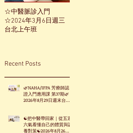
☆中醫脈診入門
【中草藥單方精油——
☆2024年3月6日週三
香榧】
台北上午班
Recent Posts
🌿NAHA/IFPA 芳療師認
證入門應用課 第37期🌿
2026年8月29日週末台北
班
☯把中醫帶回家｜從五運
六氣看懂自己的體質與調
養對策☯2026年8月26日