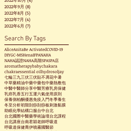
2022年9月
(8)
8 篇文章
2022年8月
(5)
5 篇文章
2022年7月
(4)
4 篇文章
2022年6月
(7)
7 篇文章
Search By Tags
Alice
Anita
Be Activated
COVID-19
DIY
GC-MS
Hena
IFPA
NAHA
NAHA認證
NAHA高階
SPA
SPA店
aromatherapy
baby
chakara
chakra
essential oil
hydrosol
jay
七輪
三九
三伏
三伏貼
不凋花
中暑
中草藥精油
中藥
中藥包
中藥熱敷包
中醫
中醫師分享
中醫芳療
乳房保健
乳癌
乳香
五行
五運六氣
使用原則
保養
側柏酮
優惠
免疫
入門
冬季養生
冬至
分析
初階
刮痧
刮痧板
刺激黏膜
助眠
化學結構
口服
台中
台北
台北國際中醫藥學術論壇
台北課程
台北講座
台南
君穎老師
呼吸道
呼吸道保健
喬伊
噴霧
國醫節