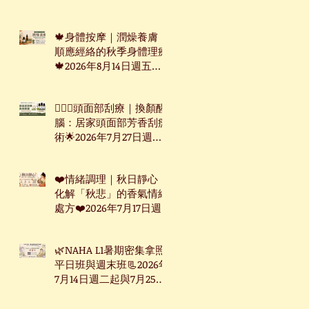
週三起台北下午班
🍁身體按摩｜潤燥養膚：
順應經絡的秋季身體理療
🍁2026年8月14日週五台
北下午班
🧖🏻‍♀️頭面部刮療｜換顏醒
腦：居家頭面部芳香刮痧
術🌟2026年7月27日週一
下午台北班
❤️情緒調理｜秋日靜心：
化解「秋悲」的香氣情緒
處方❤️2026年7月17日週
五台北下午班
🌿NAHA L1暑期密集拿照
平日班與週末班📃2026年
7月14日週二起與7月25日
週六起