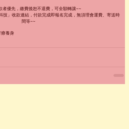
付款者優先，繳費後恕不退費，可全額轉讓~~
界科技」收款連結，付款完成即報名完成，無須理會運費、寄送時
間等~~
芳療
養身