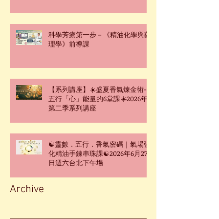
科學芳療第一步－《精油化學與藥
理學》前導課
【系列講座】☀️盛夏香氣煉金術-
五行「心」能量的6堂課☀️2026年
第二季系列講座
☯靈數．五行．香氣密碼｜氣場強
化精油手鍊串珠課☯2026年6月27
日週六台北下午場
Archive