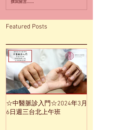
撰寫留言......
Featured Posts
☆中醫脈診入門☆2024年3月
【中草藥單方
6日週三台北上午班