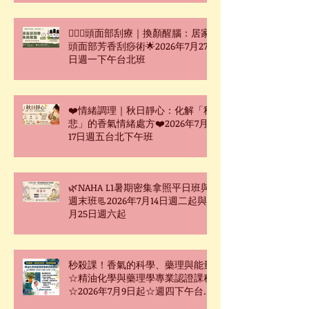
🧖🏻‍♀️頭面部刮療｜換顏醒腦：居家
頭面部芳香刮痧術🌟2026年7月27
日週一下午台北班
❤️情緒調理｜秋日靜心：化解「秋
悲」的香氣情緒處方❤️2026年7月
17日週五台北下午班
🌿NAHA L1暑期密集拿照平日班與
週末班📃2026年7月14日週二起與7
月25日週六起
秒殺課！香氣的科學、藥理與能量
☆精油化學與藥理學專業認證課程
☆2026年7月9日起☆週四下午台北
班☆