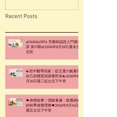
Recent Posts
🌿NAHA/IFPA 芳療師認證入門應用
課 第37期🌿2026年8月29日週末台
北班
☯把中醫帶回家｜從五運六氣看懂
自己的體質與調養對策☯2026年8
月26日週三起台北下午班
🍁身體按摩｜潤燥養膚：順應經絡
的秋季身體理療🍁2026年8月14日
週五台北下午班