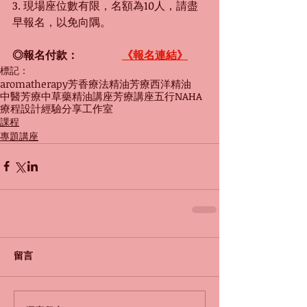
3. 現場座位數有限，名額為10人，請盡
早報名，以免向隅。
◎報名付款：　　　　
《報名連結》
標記：
aromatherapy
芳香療法
精油
芳療
西洋精油
中醫芳療
中草藥精油
講座
芳療講座
五行
NAHA
療程設計
經驗分享
工作室
課程
專題講座
留言