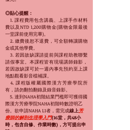
◎貼心提醒：
　1. 課程費用包含講義、上課手作材料
費以及NTD 1,200購物金(購物金限最後
一堂課前使用完畢)。
　2. 繳費後恕不退費，可全額轉讓購物
金或其他學費。
　3. 若因故缺課請提前與課程助教聯繫
請假事宜。本課程皆有現場講師錄影，
若因故缺課可於一週內事先預約至上課
地點觀看影音檔補課
。
　4. 課程版權屬國際漢方芳療學院所
有，請勿翻拍翻錄及錄音錄影。
　5. 達到NAHA初階結業門檻即可獲得國
際漢方芳療學院NAHA初階時數證明乙
份。欲申請NAHA L1者，需完成
線上
芳
療師的解剖生理學入門
(16堂，共48小
時，包含自修、作業時數)，方可提出申