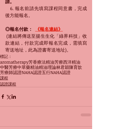
請。
　6. 報名前請先填寫課程同意書，完成
後方能報名。
◎報名付款：  
《報名連結》
 (連結將傳送至揚生生化「綠界科技」收
款連結，付款完成即報名完成，需填寫
寄送地址，此為證書寄送地址)。 
標記：
aromatherapy
芳香療法
精油
芳療
西洋精油
中醫芳療
中草藥精油
精油理論
林君穎
陳育歆
芳療師認證
NAHA認證
五行
NAHA
認證
課程
認證課程