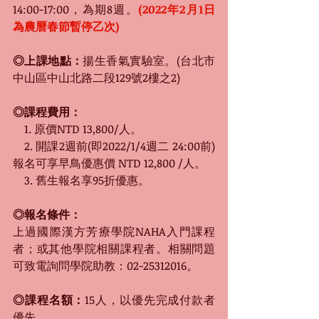
14:00-17:00，為期8週。
(2022年2月1日
為農曆春節暫停乙次)
◎上課地點：
揚生香氣實驗室。(台北市
中山區中山北路二段129號2樓之2)
◎課程費用：
　1. 原價NTD 13,800/人。
　2. 開課2週前(即2022/1/4週二 24:00前)
報名可享早鳥優惠價 NTD 12,800 /人。
　3. 舊生報名享95折優惠。
◎報名條件：
上過國際漢方芳療學院NAHA入門課程
者；或其他學院相關課程者。相關問題
可致電詢問學院助教：02-25312016。
◎課程名額：
15人，以優先完成付款者
優先。