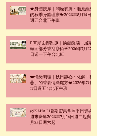
🍁身體按摩｜潤燥養膚：順應經絡
的秋季身體理療🍁2026年8月14日
週五台北下午班
🧖🏻‍♀️頭面部刮療｜換顏醒腦：居家
頭面部芳香刮痧術🌟2026年7月27
日週一下午台北班
❤️情緒調理｜秋日靜心：化解「秋
悲」的香氣情緒處方❤️2026年7月
17日週五台北下午班
🌿NAHA L1暑期密集拿照平日班與
週末班📃2026年7月14日週二起與7
月25日週六起