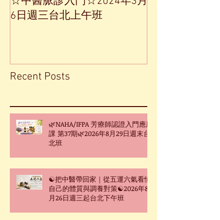
☆中醫脈診入門☆2024年3月
【中草藥單方
6日週三台北上午班
Recent Posts
🌿NAHA/IFPA 芳療師認證入門應用
課 第37期🌿2026年8月29日週末台
北班
☯把中醫帶回家｜從五運六氣看懂
自己的體質與調養對策☯2026年8
月26日週三起台北下午班