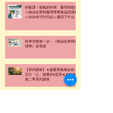
秒殺課！香氣的科學、藥理與能量
☆精油化學與藥理學專業認證課程
☆2026年7月9日起☆週四下午台北
班☆
科學芳療第一步－《精油化學與藥
理學》前導課
【系列講座】☀️盛夏香氣煉金術-
五行「心」能量的6堂課☀️2026年
第二季系列講座
☯靈數．五行．香氣密碼｜氣場強
化精油手鍊串珠課☯2026年6月27
日週六台北下午場