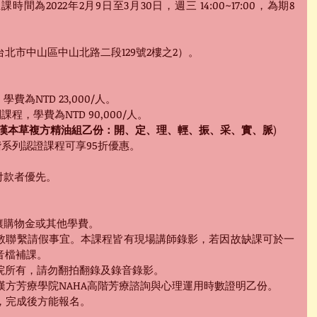
間為2022年2月9日至3月30日，週三 14:00~17:00，為期8
北市中山區中山北路二段129號2樓之2）。
學費為NTD 23,000/人。
程，學費為NTD 90,000/人。
,000漢本草複方精油組乙份：開、定、理、輕、振、采、實、脈
)
階系列認證課程可享95折優惠。
付款者優先。
轉讓購物金或其他學費。
助教聯繫請假事宜。本課程皆有現場講師錄影，
若因故缺課可於一
音檔補課
。
學院所有，請勿翻拍翻錄及錄音錄影。
際漢方芳療學院NAHA高階芳療諮詢與心理運用時數證明乙份。
書，完成後方能報名。