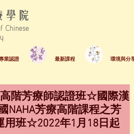
專業認證
最新課程
環境與分
AHA高階芳療師認證班☆國際漢
國NAHA芳療高階課程之芳
用班☆2022年1月18日起