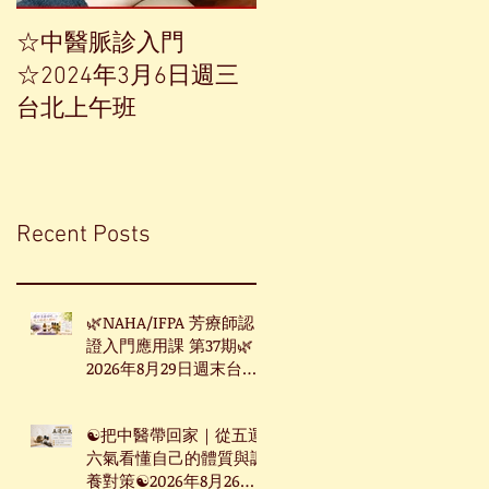
☆中醫脈診入門
【中草藥單方精油——
☆2024年3月6日週三
香榧】
台北上午班
Recent Posts
🌿NAHA/IFPA 芳療師認
證入門應用課 第37期🌿
2026年8月29日週末台北
班
☯把中醫帶回家｜從五運
六氣看懂自己的體質與調
養對策☯2026年8月26日