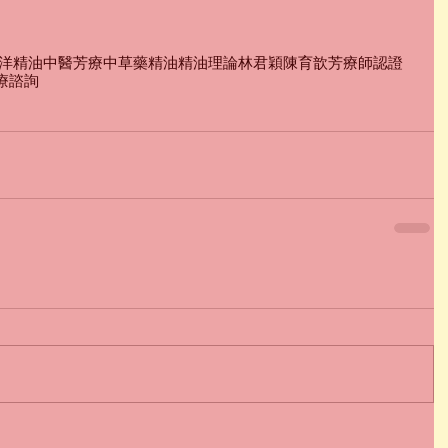
洋精油
中醫芳療
中草藥精油
精油理論
林君穎
陳育歆
芳療師認證
療諮詢