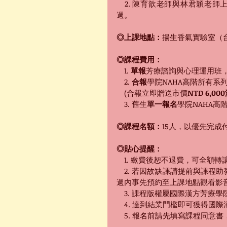
　2. 陳育歆老師與林君穎老師上課時
週。
◎上課地點：
揚生香氣實驗室（台
◎課程費用：
　1. 
單報
芳療諮詢與心理運用
班，
　2. 
合報
學院NAHA高階所有系列課
　(合報立即贈送市價
NTD 6
　3. 舊生
單一報名
學院NAHA高
◎課程名額：
15人，以優先完成
◎貼心提醒：
　1. 繳費後恕不退費，可全額
　2. 若因故缺課請提前與課程
週內事先預約至上課地點觀看影
　3. 課程版權屬國際漢方芳療
　4. 達到結業門檻即可獲得國
　5. 報名前請先填寫課程同意