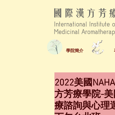
學院簡介
2022美國N
方芳療學院-美
療諮詢與心理運