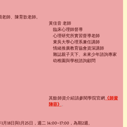
穎老師、陳育歆老師。
黃佳音 老師
　臨床心理師督導
　心理研究所實習督導老師
　東吳大學心理系兼任講師
　情緒推廣教育協會資深講師
　雜誌親子天下、未來少年諮詢專家
　幼稚園與學校諮詢顧問
其餘師資介紹請參閱學院官網
《師資
陣容》
。
月18日與1月25日，週二 14:00~17:00，為期2週。