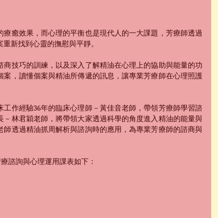
的療癒效果，而心理的平衡也是現代人的一大課題，芳療師透過
案重新找到心靈的撫慰與平靜。
諮商技巧的訓練，以及深入了解精油在心理上的協助與能量的功
個案，讀懂個案與精油所傳遞的訊息，讓專業芳療師在心理照護
床工作經驗36年的臨床心理師－黃佳音老師，帶領芳療師學習諮
長－林君穎老師，將帶領大家透過科學的角度進入精油的能量與
老師透過精油抓周解析與諮詢時的應用，為專業芳療師的諮商與
芳療諮詢與心理運用課表如下：