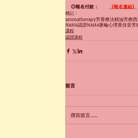
◎報名付款：
《報名連結》
標記：
aromatherapy
芳香療法
精油
芳療
西
NAHA認證
NAHA
脈輪
心理
黃佳音
芳
課程
認證課程
留言
撰寫留言......