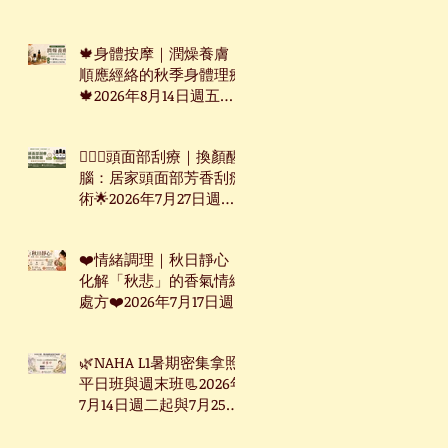
週三起台北下午班
🍁身體按摩｜潤燥養膚：
順應經絡的秋季身體理療
🍁2026年8月14日週五台
北下午班
🧖🏻‍♀️頭面部刮療｜換顏醒
腦：居家頭面部芳香刮痧
術🌟2026年7月27日週一
下午台北班
❤️情緒調理｜秋日靜心：
化解「秋悲」的香氣情緒
處方❤️2026年7月17日週
五台北下午班
🌿NAHA L1暑期密集拿照
平日班與週末班📃2026年
7月14日週二起與7月25日
週六起