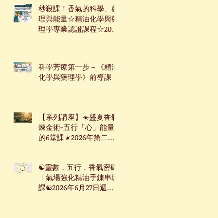
秒殺課！香氣的科學、藥
理與能量☆精油化學與藥
理學專業認證課程☆2026
年7月9日起☆週四下午台
北班☆
科學芳療第一步－《精油
化學與藥理學》前導課
【系列講座】☀️盛夏香氣
煉金術-五行「心」能量
的6堂課☀️2026年第二季
系列講座
☯靈數．五行．香氣密碼
｜氣場強化精油手鍊串珠
課☯2026年6月27日週六
台北下午場