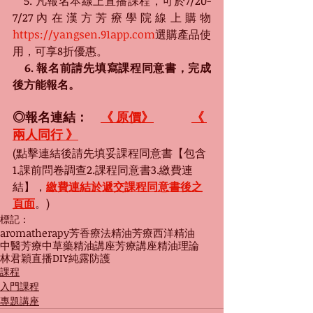
　5. 凡報名本線上直播課程，可於7/20-
7/27內在漢方芳療學院線上購物
https://yangsen.91app.com
選購產品使
用，可享8折優惠。
　6. 
報名前請先填寫課程同意書，完成
後方能報名。
◎報名連結：　
《 原價》
《 
兩人同行 》
(點擊連結後請先填妥課程同意書【包含
1.課前問卷調查2.課程同意書3.繳費連
結】，
繳費連結於遞交課程同意書後之
頁面
。)
標記：
aromatherapy
芳香療法
精油
芳療
西洋精油
中醫芳療
中草藥精油
講座
芳療講座
精油理論
林君穎
直播
DIY
純露
防護
課程
入門課程
專題講座