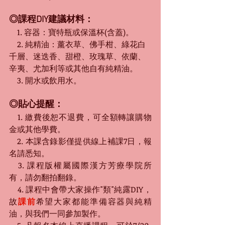
◎課程DIY建議材料：
　1. 容器：寶特瓶或保溫杯(含蓋)。
　2. 純精油：薰衣草、佛手柑、綠花白
千層、迷迭香、甜橙、玫瑰草、依蘭、
辛夷、尤加利等或其他自有純精油。
　3. 開水或飲用水。
◎貼心提醒：
　1. 繳費後恕不退費，可全額轉讓購物
金或其他學費。
　2. 本課含錄影僅提供線上補課7日，報
名請悉知。
　3. 課程版權屬國際漢方芳療學院所
有，請勿翻拍翻錄。
　4. 課程中會帶大家操作"類"純露DIY，
故
課前
希望大家都能準備容器與純精
油，與我們一同參加製作。