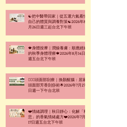
☯把中醫帶回家｜從五運六氣看懂
自己的體質與調養對策☯2026年8
月26日週三起台北下午班
🍁身體按摩｜潤燥養膚：順應經絡
的秋季身體理療🍁2026年8月14日
週五台北下午班
🧖🏻‍♀️頭面部刮療｜換顏醒腦：居家
頭面部芳香刮痧術🌟2026年7月27
日週一下午台北班
❤️情緒調理｜秋日靜心：化解「秋
悲」的香氣情緒處方❤️2026年7月
17日週五台北下午班