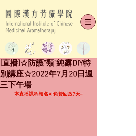
[直播]☆防護"類"純露DIY特
別講座☆2022年7月20日週
三下午場
本直播課程報名可免費回放7天~