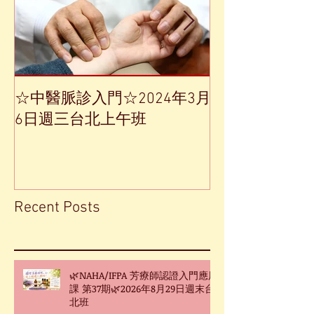
☆中醫脈診入門☆2024年3月
【中草藥單方
6日週三台北上午班
Recent Posts
🌿NAHA/IFPA 芳療師認證入門應用
課 第37期🌿2026年8月29日週末台
北班