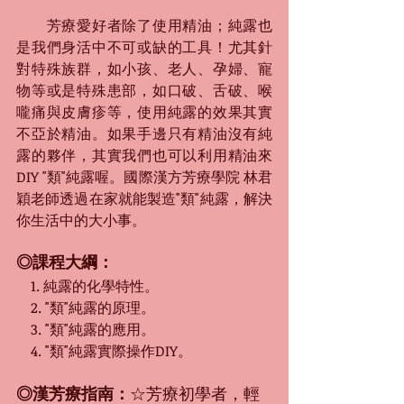
　　芳療愛好者除了使用精油；純露也
是我們身活中不可或缺的工具！尤其針
對特殊族群，如小孩、老人、孕婦、寵
物等或是特殊患部，如口破、舌破、喉
嚨痛與皮膚疹等，使用純露的效果其實
不亞於精油。如果手邊只有精油沒有純
露的夥伴，其實我們也可以利用精油來
DIY "類"純露喔。國際漢方芳療學院 林君
穎老師透過在家就能製造"類"純露，解決
你生活中的大小事。
◎課程大綱：
　1. 純露的化學特性。
　2. "類"純露的原理。
　3. "類"純露的應用。
　4. "類"純露實際操作DIY。
◎漢芳療指南：
☆芳療初學者，輕