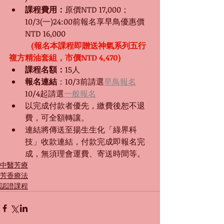
課程費用：
原價NTD 17,000；
10/3(一)24:00前報名享早鳥優惠價
NTD 16,000
(報名本課程即贈送神氣系列五行
複方精油套組，市價NTD 4,470)
課程名額：
15人 
報名連結
：10/3前請選
早鳥報名
10/4起請選
一般報名
以完成付款者優先，繳費後恕不退
費，可全額轉讓。
連結將傳送至揚生生化「綠界科
技」收款連結，付款完成即報名完
成，無須理會運費、寄送時間等。
中醫芳療
芳香療法
認證課程