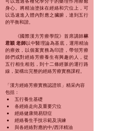
可以透過各種化學分子的藥理作用療癒
身心。將精油塗抹在經絡和穴位上，可
以迅速進入體內對應之臟腑，達到五行
的平衡和諧。
　　《國際漢方芳療學院》首席講師
林
君穎 老師
以中醫理論為基底，運用精油
的療效，以個案實務為印證，帶領芳療
師們或對經絡芳療養生有興趣的人，從
五行相生相剋，到十二條經脈的運行路
線，架構出完整的經絡芳療實務課程。
「漢方經絡芳療實務認證班」精采內容
包括：
五行養生基礎
各經絡走向及重要穴位
經絡健康簡易辯症
經絡養生手技示範及演練
與各經絡對應的中/西洋精油