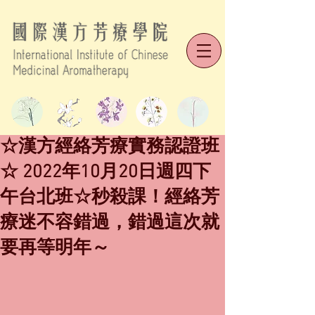
☆漢方經絡芳療實務認證班
☆ 2022年10月20日週四下
午台北班☆秒殺課！經絡芳
療迷不容錯過，錯過這次就
要再等明年～