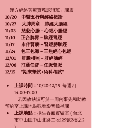
「漢方經絡芳療實務認證班」課表：
10/20    中醫五行與經絡概論
10/27     大肺周章－肺經大腸經
11/03     慈悲心腸－心經小腸經
11/10     正合脾胃－脾經胃經
11/17      永伴腎膀－腎經膀胱經
11/24     包三包海－三焦經心包經
12/01     肝膽相照－肝經膽經
12/08    打通任督－任脈督脈
12/15     *期末筆試+術科考試*
上課時間：
10/20-12/15  每週四 
14:00-17:00                       
           若因故缺課可於一周內事先和助教
預約至上課地點觀看影音檔補課
上課地點：
揚生香氣實驗室 ( 台北
市中山區中山北路二段129號2樓之2 
)