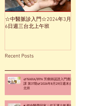
☆中醫脈診入門☆2024年3月
【中草藥單方
6日週三台北上午班
Recent Posts
🌿NAHA/IFPA 芳療師認證入門應用
課 第37期🌿2026年8月29日週末台
北班
☯把中醫帶回家｜從五運六氣看懂