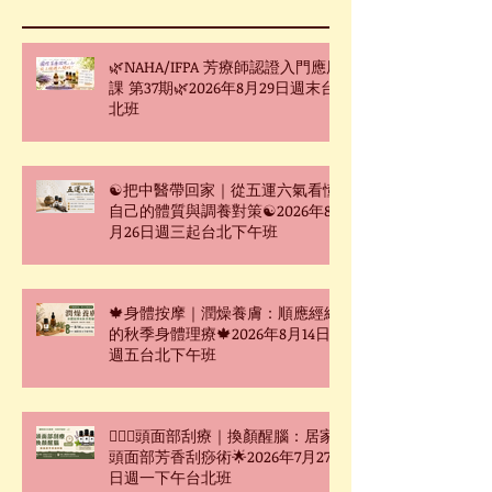
🌿NAHA/IFPA 芳療師認證入門應用
課 第37期🌿2026年8月29日週末台
北班
☯把中醫帶回家｜從五運六氣看懂
自己的體質與調養對策☯2026年8
月26日週三起台北下午班
🍁身體按摩｜潤燥養膚：順應經絡
的秋季身體理療🍁2026年8月14日
週五台北下午班
🧖🏻‍♀️頭面部刮療｜換顏醒腦：居家
頭面部芳香刮痧術🌟2026年7月27
日週一下午台北班