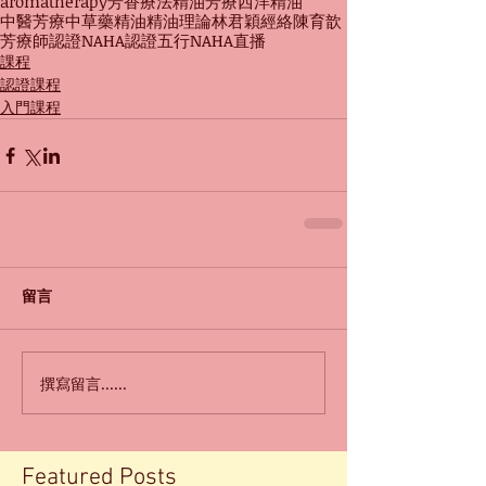
aromatherapy
芳香療法
精油
芳療
西洋精油
中醫芳療
中草藥精油
精油理論
林君穎
經絡
陳育歆
芳療師認證
NAHA認證
五行
NAHA
直播
課程
認證課程
入門課程
留言
撰寫留言......
Featured Posts