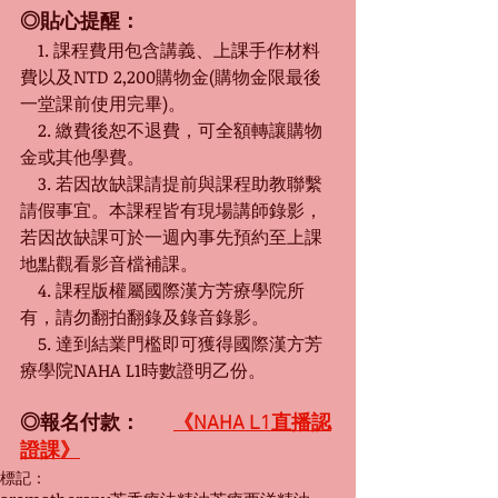
◎貼心提醒：
　1. 課程費用包含講義、上課手作材料
費以及NTD 2,200購物金(購物金限最後
一堂課前使用完畢)。
　2. 繳費後恕不退費，可全額轉讓購物
金或其他學費。
　3. 若因故缺課請提前與課程助教聯繫
請假事宜。本課程皆有現場講師錄影，
若因故缺課可於一週內事先預約至上課
地點觀看影音檔補課
。
　4. 課程版權屬國際漢方芳療學院所
有，請勿翻拍翻錄及錄音錄影。
　5. 達到結業門檻即可獲得國際漢方芳
療學院NAHA L1時數證明乙份。
◎報名付款：　
《NAHA L1直播認
證課》
標記：