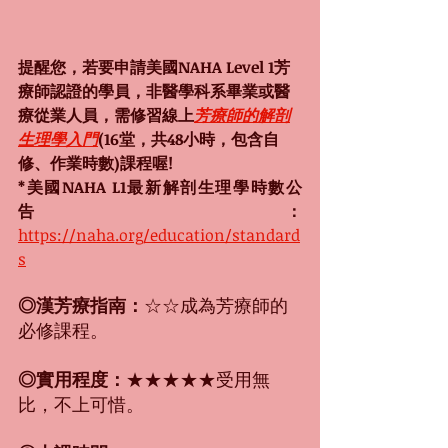
提醒您，若要申請美國NAHA Level 1芳
療師認證的學員，非醫學科系畢業或醫
療從業人員，需修習線上
芳療師的解剖
生理學入門
(16堂，共48小時，包含自
修、作業時數)課程喔!
*美國NAHA L1最新解剖生理學時數公
告：
https://naha.org/education/standard
s
◎漢芳療指南：
☆☆成為芳療師的
必修課程。
◎實用程度：
★★★★★受用無
比，不上可惜。