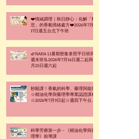
❤️情緒調理｜秋日靜心：化解「秋
悲」的香氣情緒處方❤️2026年7月
17日週五台北下午班
🌿NAHA L1暑期密集拿照平日班與
週末班📃2026年7月14日週二起與7
月25日週六起
秒殺課！香氣的科學、藥理與能量
☆精油化學與藥理學專業認證課程
☆2026年7月9日起☆週四下午台北
班☆
科學芳療第一步－《精油化學與藥
理學》前導課