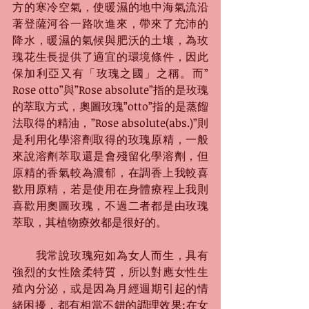
方的寒冷空氣，使暖濕的地中海氣流沿
著登薩河谷一路吹進來，帶來了充沛的
降水，暖濕的氣候與肥沃的土壤，為玫
瑰花生長提供了適宜的環境條件，因此
保加利亞又有「玫瑰之國」之稱。而”
Rose otto”與”Rose absolute”指的是玫瑰
的萃取方式，奧圖玫瑰”otto”指的是蒸餾
法取得的精油，”Rose absolute(abs.)”則
是利用化學溶劑取得的玫瑰原精，一般
來說溶劑萃取還是會殘留化學溶劑，但
原精的香氣較為濃郁，在調香上我較喜
歡用原精，若是使用在身體療程上我則
喜歡用奧圖玫瑰，不過二者都是由玫瑰
萃取，其植物療效都是很好的。 
　　我常說玫瑰宛如為女人而生，具有
強烈的女性陰柔特質，所以對應女性生
殖內分泌，或是因為月經週期引起的情
緒困擾，都有相當不錯的調理效果;在女