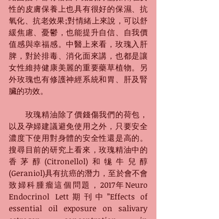
性的皮膚保養上也具有很好的保濕、抗
氧化、抗老效果;對情緒上來說，可以舒
緩焦慮、憂鬱，也能提升自信、自我價
值感與幸福感。中醫上來看，玫瑰入肝
脾，對於排毒、消化面來講，也都是讓
女性維持健康美麗的重要藥草植物。另
外玫瑰也有修護神經系統和胃、肝及腎
臟的功效。
　　玫瑰精油除了價錢傷我們的荷包，
以及孕婦建議避免使用之外，只要安全
濃度下使用對身體的安全性還是高的。
搜尋目前的研究上看來，玫瑰精油中的
香茅醇(Citronellol)和牻牛兒醇
(Geraniol)具有抗癌的潛力，至於會不會
致婦科腫瘤這個問題，2017年Neuro 
Endocrinol Lett期刊中”Effects of 
essential oil exposure on salivary 