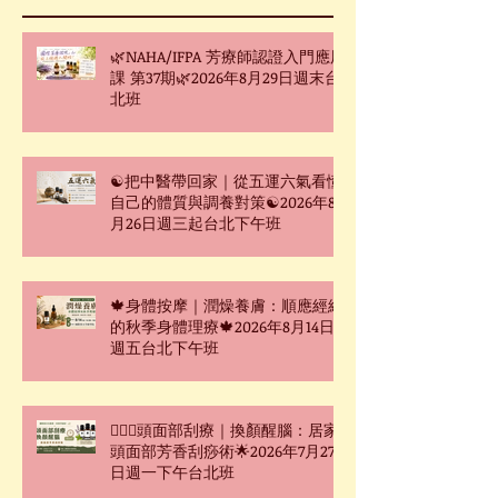
🌿NAHA/IFPA 芳療師認證入門應用
課 第37期🌿2026年8月29日週末台
北班
☯把中醫帶回家｜從五運六氣看懂
自己的體質與調養對策☯2026年8
月26日週三起台北下午班
🍁身體按摩｜潤燥養膚：順應經絡
的秋季身體理療🍁2026年8月14日
週五台北下午班
🧖🏻‍♀️頭面部刮療｜換顏醒腦：居家
頭面部芳香刮痧術🌟2026年7月27
日週一下午台北班