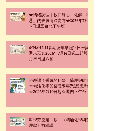
❤️情緒調理｜秋日靜心：化解「秋
悲」的香氣情緒處方❤️2026年7月
17日週五台北下午班
🌿NAHA L1暑期密集拿照平日班與
週末班📃2026年7月14日週二起與7
月25日週六起
秒殺課！香氣的科學、藥理與能量
☆精油化學與藥理學專業認證課程
☆2026年7月9日起☆週四下午台北
班☆
科學芳療第一步－《精油化學與藥
理學》前導課