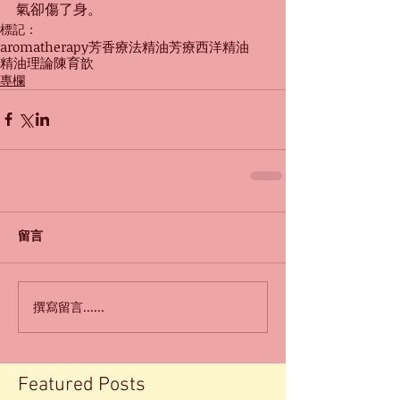
氣卻傷了身。
標記：
aromatherapy
芳香療法
精油
芳療
西洋精油
精油理論
陳育歆
專欄
留言
撰寫留言......
Featured Posts