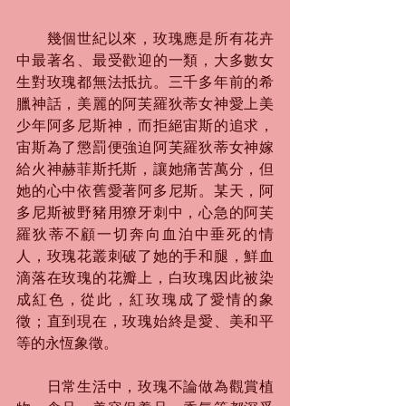
　　幾個世紀以來，玫瑰應是所有花卉
中最著名、最受歡迎的一類，大多數女
生對玫瑰都無法抵抗。三千多年前的希
臘神話，美麗的阿芙羅狄蒂女神愛上美
少年阿多尼斯神，而拒絕宙斯的追求，
宙斯為了懲罰便強迫阿芙羅狄蒂女神嫁
給火神赫菲斯托斯，讓她痛苦萬分，但
她的心中依舊愛著阿多尼斯。某天，阿
多尼斯被野豬用獠牙刺中，心急的阿芙
羅狄蒂不顧一切奔向血泊中垂死的情
人，玫瑰花叢刺破了她的手和腿，鮮血
滴落在玫瑰的花瓣上，白玫瑰因此被染
成紅色，從此，紅玫瑰成了愛情的象
徵；直到現在，玫瑰始終是愛、美和平
等的永恆象徵。
　　日常生活中，玫瑰不論做為觀賞植