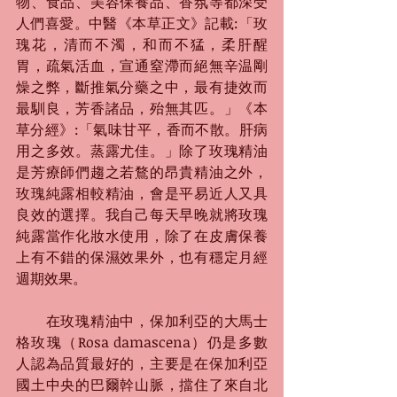
物、食品、美容保養品、香氛等都深受
人們喜愛。中醫《本草正文》記載:「玫
瑰花，清而不濁，和而不猛，柔肝醒
胃，疏氣活血，宣通窒滯而絕無辛温剛
燥之弊，斷推氣分藥之中，最有捷效而
最馴良，芳香諸品，殆無其匹。」《本
草分經》:「氣味甘平，香而不散。肝病
用之多效。蒸露尤佳。」除了玫瑰精油
是芳療師們趨之若鶩的昂貴精油之外，
玫瑰純露相較精油，會是平易近人又具
良效的選擇。我自己每天早晚就將玫瑰
純露當作化妝水使用，除了在皮膚保養
上有不錯的保濕效果外，也有穩定月經
週期效果。
　　在玫瑰精油中，保加利亞的大馬士
格玫瑰（Rosa damascena）仍是多數
人認為品質最好的，主要是在保加利亞
國土中央的巴爾幹山脈，擋住了來自北