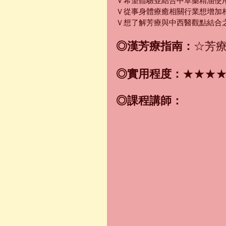
Ｖ希望體驗並結合中草藥精油使
Ｖ從事身體療癒相關行業想增加
Ｖ想了解芳療與中西醫觀點結合
◎漢芳療指南：
☆芳
◎實用程度：
★★★
◎課程講師：