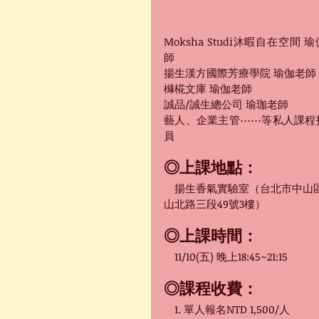
Moksha Studi沐暇自在空間 
師
揚生漢方國際芳療學院 瑜伽老師
櫞椛文庫 瑜伽老師
誠品/誠生總公司 瑜珈老師
藝人、企業主管⋯⋯等私人課程
員
◎上課地點：
　揚生香氣實驗室（台北市中山
山北路三段49號3樓）
◎上課時間：
11/10(五) 晚上18:45~21:15
◎課程收費：
　1. 單人報名NTD
1,500/人