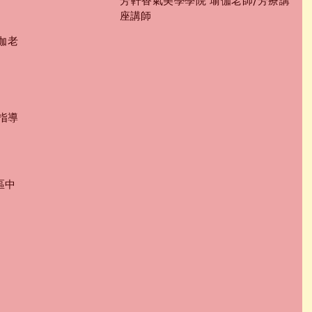
芳軒香氣美學學院 瑜伽老師/芳療講
座講師
瑜伽老
指導
區中