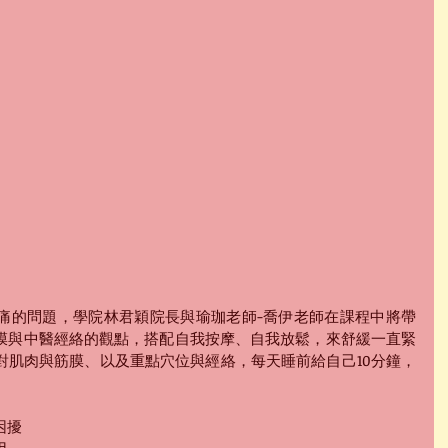
痛的問題，學院林君穎院長與瑜珈老師-喬伊老師在課程中將帶
膜與中醫經絡的觀點，搭配自我按摩、自我放鬆，來舒緩一直緊
對肌肉與筋膜、以及重點穴位與經絡，每天睡前給自己10分鐘，
困擾