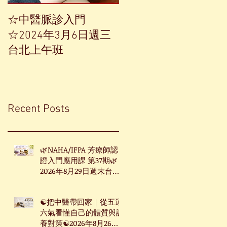
☆中醫脈診入門
【中草藥單方精油——
☆2024年3月6日週三
香榧】
台北上午班
Recent Posts
🌿NAHA/IFPA 芳療師認
證入門應用課 第37期🌿
2026年8月29日週末台北
班
☯把中醫帶回家｜從五運
六氣看懂自己的體質與調
養對策☯2026年8月26日