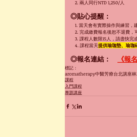
　2. 兩人同行NTD
1,250/人
◎貼心提醒：
　1. 當天會有實際操作與練習
　2. 完成繳費報名後恕不退費
　3. 課程人數限15人，請盡快
　4. 課程當天
提供瑜珈墊、瑜珈
◎報名連結：　
《報
標記：
aromatherapy
中醫芳療
台北
講座
林
課程
入門課程
專題講座