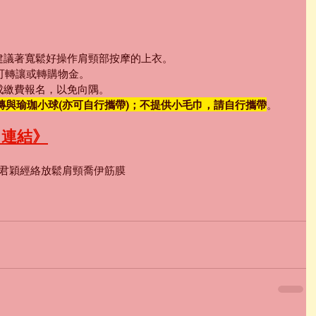
，建議著寬鬆好操作肩頸部按摩的上衣。
，可轉讓或轉購物金。
完成繳費報名，以免向隅。
磚與瑜珈小球(亦可自行攜帶)；不提供小毛巾，請自行攜帶
。
名連結》
君穎
經絡
放鬆
肩頸
喬伊
筋膜