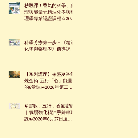
秒殺課！香氣的科學、藥
理與能量☆精油化學與藥
理學專業認證課程☆2026
年7月9日起☆週四下午台
北班☆
科學芳療第一步－《精油
化學與藥理學》前導課
【系列講座】☀️盛夏香氣
煉金術-五行「心」能量
的6堂課☀️2026年第二季
系列講座
☯靈數．五行．香氣密碼
｜氣場強化精油手鍊串珠
課☯2026年6月27日週六
台北下午場