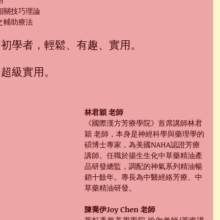
用
相關技巧理論
之輔助療法
療初學者，輕鬆、有趣、實用。
★超級實用。
林君穎 老師
《國際漢方芳療學院》首席講師林君
穎 老師，本身是神經科學與藥理學的
碩博士專家，為美國NAHA認證芳療
講師。任職於揚生生化中草藥精油產
品研發總監，調配的神氣系列精油暢
銷十餘年。專長為中醫經絡芳療、中
草藥精油研發。 
陳喬伊Joy Chen 老師