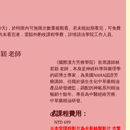
70天)，於時限內可無限次數重複觀看。若未能如期看完，可免費
次尚未看完者，需額外酌收課程學費，詳情請洽學院工作人員。
穎 老師
　《國際漢方芳療學院》首席講師林
君穎 老師，本身是神經科學與藥理學
的碩博士專家，為美國NAHA認證芳
療講師。任職於揚生生化中草藥精油
產品研發總監，調配的神氣系列精油
暢銷十餘年。專長為中醫經絡芳療、
中草藥精油研發。
💰課程費用：
　NTD 699
※本堂課程影片為
全
新錄製影片 含繁