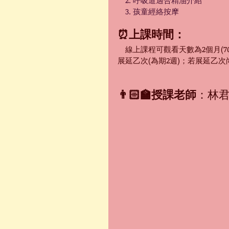
　2. 呼吸道適合精油介紹
　3. 孩童經絡按摩
⏰上課時間：
　線上課程可觀看天數為2個月(
展延乙次(為期2週)；若展延乙
👨🏻‍🏫授課老師
：林君