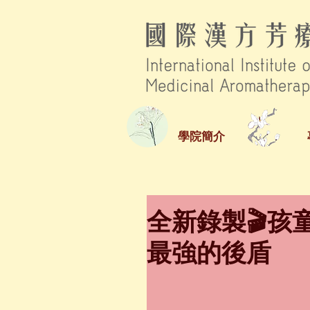
學院簡介
全新錄製🎬孩
最強的後盾