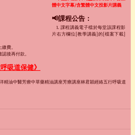
體中文字幕/含繁體中文投影片講義
📢課程公告：
　1. 課程講義電子檔於每堂該課程影
片右方欄位[教學講義]的[檔案下載]
上繳費。
請確認後再付款。
童呼吸道保健》
洋精油
中醫芳療
中草藥精油
講座
芳療講座
林君穎
經絡
五行
呼吸道