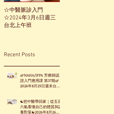
☆中醫脈診入門
【中草藥單方精油——
☆2024年3月6日週三
香榧】
台北上午班
Recent Posts
🌿NAHA/IFPA 芳療師認
證入門應用課 第37期🌿
2026年8月29日週末台北
班
☯把中醫帶回家｜從五運
六氣看懂自己的體質與調
養對策☯2026年8月26日