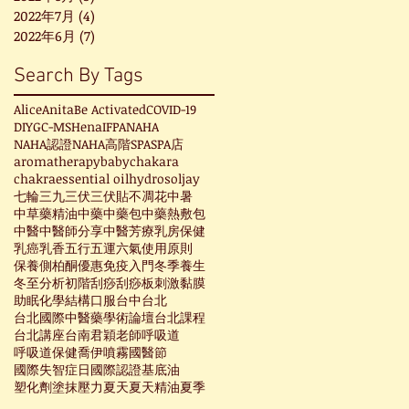
2022年7月
(4)
4 篇文章
2022年6月
(7)
7 篇文章
Search By Tags
Alice
Anita
Be Activated
COVID-19
DIY
GC-MS
Hena
IFPA
NAHA
NAHA認證
NAHA高階
SPA
SPA店
aromatherapy
baby
chakara
chakra
essential oil
hydrosol
jay
七輪
三九
三伏
三伏貼
不凋花
中暑
中草藥精油
中藥
中藥包
中藥熱敷包
中醫
中醫師分享
中醫芳療
乳房保健
乳癌
乳香
五行
五運六氣
使用原則
保養
側柏酮
優惠
免疫
入門
冬季養生
冬至
分析
初階
刮痧
刮痧板
刺激黏膜
助眠
化學結構
口服
台中
台北
台北國際中醫藥學術論壇
台北課程
台北講座
台南
君穎老師
呼吸道
呼吸道保健
喬伊
噴霧
國醫節
國際失智症日
國際認證
基底油
塑化劑
塗抹
壓力
夏天
夏天精油
夏季