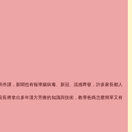
班停課，新聞也有報導腸病毒、新冠、流感齊發，許多家長都人
。
院長將拿出多年漢方芳療的知識與技術，教導爸媽怎麼簡單又有