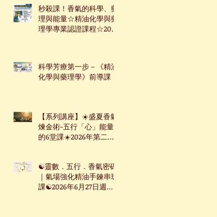
秒殺課！香氣的科學、藥
理與能量☆精油化學與藥
理學專業認證課程☆2026
年7月9日起☆週四下午台
北班☆
科學芳療第一步－《精油
化學與藥理學》前導課
【系列講座】☀️盛夏香氣
煉金術-五行「心」能量
的6堂課☀️2026年第二季
系列講座
☯靈數．五行．香氣密碼
｜氣場強化精油手鍊串珠
課☯2026年6月27日週六
台北下午場