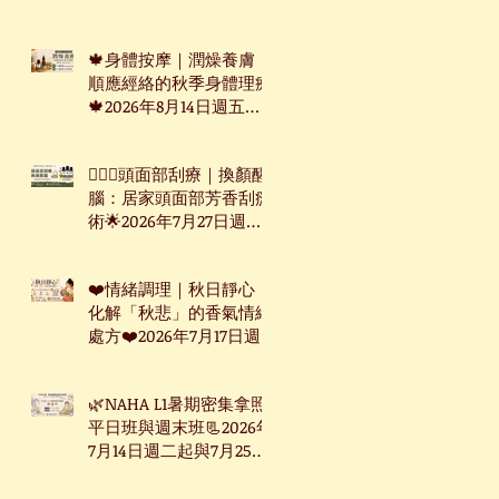
週三起台北下午班
🍁身體按摩｜潤燥養膚：
順應經絡的秋季身體理療
🍁2026年8月14日週五台
北下午班
🧖🏻‍♀️頭面部刮療｜換顏醒
腦：居家頭面部芳香刮痧
術🌟2026年7月27日週一
下午台北班
❤️情緒調理｜秋日靜心：
化解「秋悲」的香氣情緒
處方❤️2026年7月17日週
五台北下午班
🌿NAHA L1暑期密集拿照
平日班與週末班📃2026年
7月14日週二起與7月25日
週六起