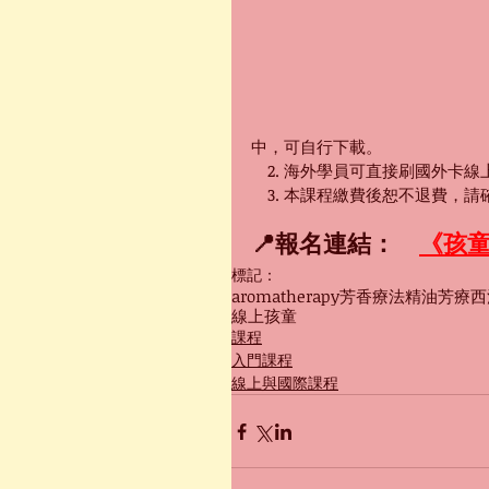
中，可自行下載。
　2. 海外學員可直接刷國外卡線
　3. 本課程繳費後恕不退費，
📍報名連結：　
《孩
標記：
aromatherapy
芳香療法
精油
芳療
西
線上
孩童
課程
入門課程
線上與國際課程