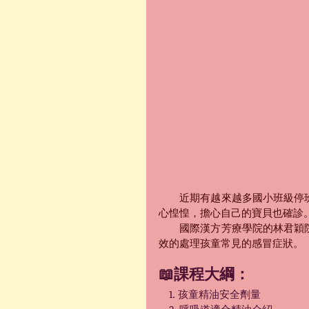
　　近期有越來越多國小班級停
心惶惶，擔心自己的寶貝也確診
　　國際漢方芳療學院的林君穎
效的處理孩童常見的感冒症狀。
📖課程大綱：
　1. 孩童精油安全劑量