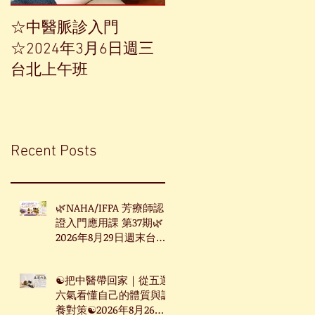
☆中醫脈診入門
【中草藥單方精油——
☆2024年3月6日週三
香榧】
台北上午班
Recent Posts
🌿NAHA/IFPA 芳療師認
證入門應用課 第37期🌿
2026年8月29日週末台北
班
☯把中醫帶回家｜從五運
六氣看懂自己的體質與調
養對策☯2026年8月26日