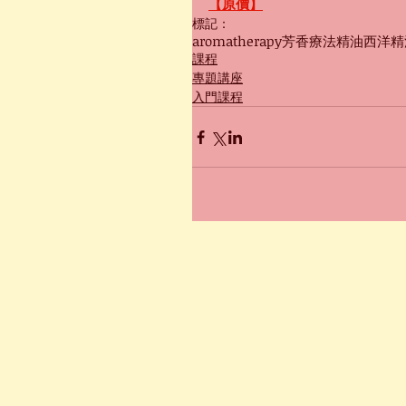
【原價】
標記：
aromatherapy
芳香療法
精油
西洋精
課程
專題講座
入門課程