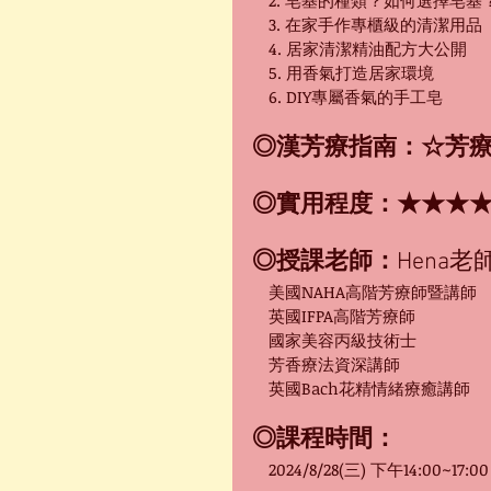
　2. 皂基的種類？如何選擇皂基
　3. 在家手作專櫃級的清潔用品
　4. 居家清潔精油配方大公開
　5. 用香氣打造居家環境
　6. DIY專屬香氣的手工皂
◎漢芳療指南：☆芳
◎實用程度：★★★
◎授課老師：
Hena老
　美國NAHA高階芳療師暨講師
　英國IFPA高階芳療師
　國家美容丙級技術士
　芳香療法資深講師
　英國Bach花精情緒療癒講師
◎課程時間：
　2024/8/28(三) 下午14:00~17:00