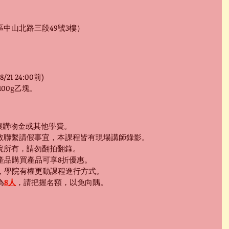
中山北路三段49號3樓）
/21 24:00前)
00g乙塊。
轉讓購物金或其他學費。
教聯繫請假事宜，本課程皆有現場講師錄影。
學院所有，請勿翻拍翻錄。
依產品購買產品可享8折優惠。
況，學院有權更動課程進行方式。
為
8人
，請把握名額，以免向隅。