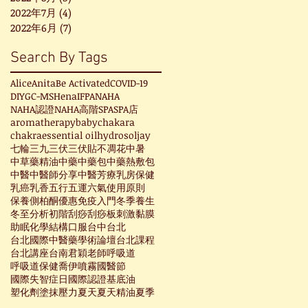
2022年7月
(4)
4 篇文章
2022年6月
(7)
7 篇文章
Search By Tags
Alice
Anita
Be Activated
COVID-19
DIY
GC-MS
Hena
IFPA
NAHA
NAHA認證
NAHA高階
SPA
SPA店
aromatherapy
baby
chakara
chakra
essential oil
hydrosol
jay
七輪
三九
三伏
三伏貼
不凋花
中暑
中草藥精油
中藥
中藥包
中藥熱敷包
中醫
中醫師分享
中醫芳療
乳房保健
乳癌
乳香
五行
五運六氣
使用原則
保養
側柏酮
優惠
免疫
入門
冬季養生
冬至
分析
初階
刮痧
刮痧板
刺激黏膜
助眠
化學結構
口服
台中
台北
台北國際中醫藥學術論壇
台北課程
台北講座
台南
君穎老師
呼吸道
呼吸道保健
喬伊
噴霧
國醫節
國際失智症日
國際認證
基底油
塑化劑
塗抹
壓力
夏天
夏天精油
夏季