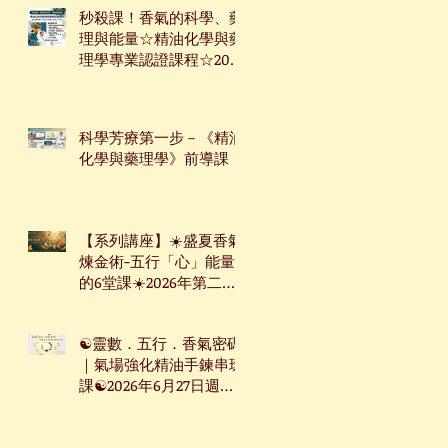
秒殺課！香氣的科學、藥
理與能量☆精油化學與藥
理學專業認證課程☆2026
年7月9日起☆週四下午台
北班☆
科學芳療第一步－《精油
化學與藥理學》前導課
【系列講座】☀️盛夏香氣
煉金術-五行「心」能量
的6堂課☀️2026年第二季
系列講座
☯靈數．五行．香氣密碼
｜氣場強化精油手鍊串珠
課☯2026年6月27日週六
台北下午場