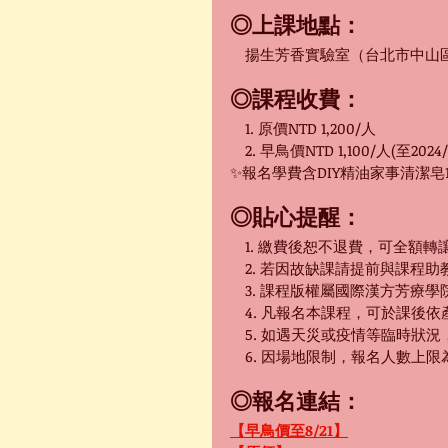
◎上課地點：
　揚生芳香實驗室（台北市中山區
◎課程收費：
　1. 原價NTD 1,200/人
　2. 早鳥價NTD 1,100/人(至2024/8
✨報名學費含DIY精油家事清潔皂1
◎貼心提醒：
　1. 繳費後恕不退費，可全額
　2. 
若因故缺課請提前與課程助
　3. 課程版權屬國際漢方芳療
　4. 凡報名本課程，可於課後
　5. 如遇天災或疫情等臨時狀
　6. 因場地限制，報名人數上限
◎報名連結：
【早鳥價至8/21】