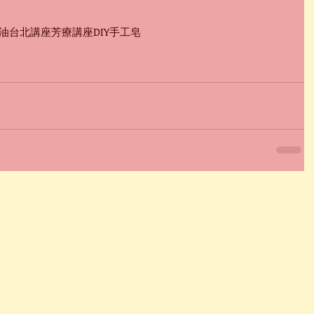
油
台北
講座
芳療講座
DIY
手工皂