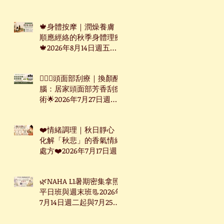
週三起台北下午班
🍁身體按摩｜潤燥養膚：
順應經絡的秋季身體理療
🍁2026年8月14日週五台
北下午班
🧖🏻‍♀️頭面部刮療｜換顏醒
腦：居家頭面部芳香刮痧
術🌟2026年7月27日週一
下午台北班
❤️情緒調理｜秋日靜心：
化解「秋悲」的香氣情緒
處方❤️2026年7月17日週
五台北下午班
🌿NAHA L1暑期密集拿照
平日班與週末班📃2026年
7月14日週二起與7月25日
週六起