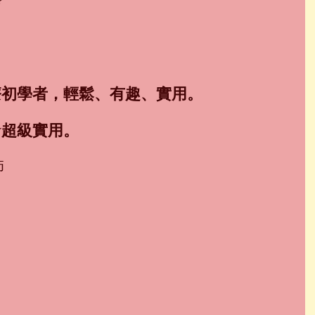
？
療初學者，輕鬆、有趣、實用。
★超級實用。
師