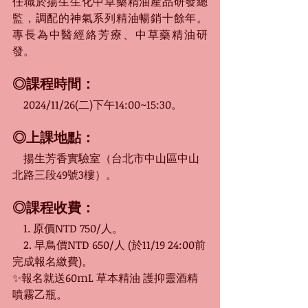
任職於揚生生化中草藥精油產品研發總
監，調配的神氣系列精油暢銷十餘年。
專長為中醫經絡芳療、中草藥精油研
發。
◎課程時間：
　202
4/11/26(二)下午14
:00~15:30。
◎上課地點：
　揚生芳香實驗室（台北市中山區中山
北路三段49號3樓）。
◎課程收費：
　1. 原價NTD 750/人。
　2. 早鳥價NTD 650/人 (
於11/19 24:00前
完成報名繳費
)。
✨報名就送60mL 草本精油 護抑靈酒精
噴霧乙瓶。