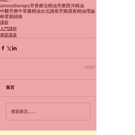
aromatherapy
芳香療法
精油
芳療
西洋精油
中醫芳療
中草藥精油
台北
講座
芳療講座
精油理論
林君穎
經絡
課程
入門課程
專題講座
留言
撰寫留言......