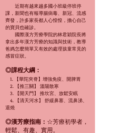
　　近期有越來越多國小班級停班停
課，新聞也有報導腸病毒、新冠、流感
齊發，許多家長都人心惶惶，擔心自己
的寶貝也確診。
　　國際漢方芳療學院的林君穎院長將
拿出多年漢方芳療的知識與技術，教導
爸媽怎麼簡單又有效的處理孩童常見的
感冒症狀。
◎課程大綱：
　1. 【華陀夾脊】增強免疫、開脾胃
　2. 【推三關】 溫陽散寒
　3. 【開天門】 推坎宮、放鬆安眠
　4. 【清天河水】 舒緩鼻塞、流鼻涕、
退燒
◎漢芳療指南：
☆芳療初學者，
輕鬆、有趣、實
用。