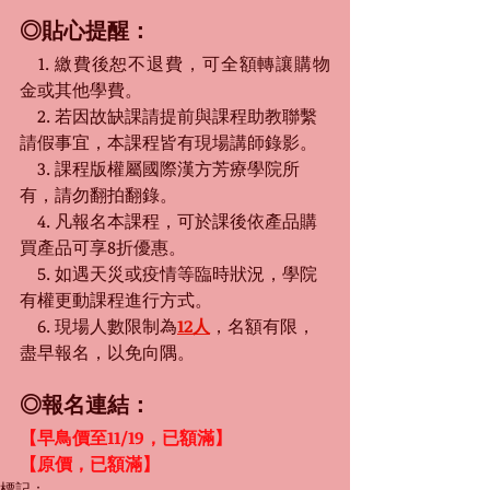
◎貼心提醒：
　1. 繳費後恕不退費，可全額轉讓購物
金或其他學費。
　2. 若因故缺課請提前與課程助教聯繫
請假事宜，本課程皆有現場講師錄影。
　3. 課程版權屬國際漢方芳療學院所
有，請勿翻拍翻錄。
　4. 凡報名本課程，可於課後依產品購
買產品可享8折優惠。
　5. 如遇天災或疫情等臨時狀況，學院
有權更動課程進行方式。
　6. 現場人數限制為
12人
，名額有限，
盡早報名，以免向隅。
◎報名連結：
【早鳥價至11/19，已額滿】
【原價
，已額滿
】
標記：