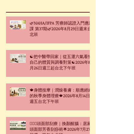
🌿NAHA/IFPA 芳療師認證入門應用
課 第37期🌿2026年8月29日週末台
北班
☯把中醫帶回家｜從五運六氣看懂
自己的體質與調養對策☯2026年8
月26日週三起台北下午班
🍁身體按摩｜潤燥養膚：順應經絡
的秋季身體理療🍁2026年8月14日
週五台北下午班
🧖🏻‍♀️頭面部刮療｜換顏醒腦：居家
頭面部芳香刮痧術🌟2026年7月27