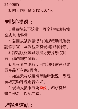
24:00前)
　3. 兩人同行價 NTD 650/人
💖貼心提醒：
　1. 繳費後恕不退費，可全額轉讓購物
金或其他學費。
　2. 
若因故缺課請提前與課程助教聯繫
請假事宜，本課程皆有現場講師錄影。
　3. 課程版權屬國際漢方芳療學院所
有，請勿翻拍翻錄。
　4. 凡報名本課程，可於課後依產品購
買產品可享8折優惠。
　5. 如遇天災或疫情等臨時狀況，學院
有權更動課程進行方式。
　6. 現場人數限制為
12位
，名額有限，
盡早報名，以免向隅。
📍報名連結：