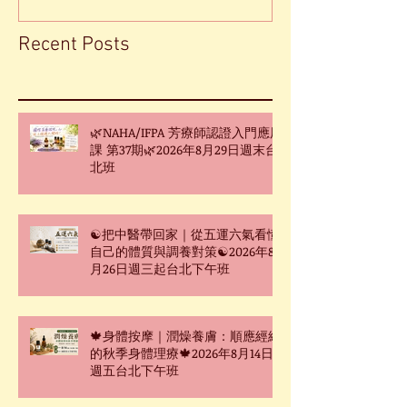
Recent Posts
🌿NAHA/IFPA 芳療師認證入門應用
課 第37期🌿2026年8月29日週末台
北班
☯把中醫帶回家｜從五運六氣看懂
自己的體質與調養對策☯2026年8
月26日週三起台北下午班
🍁身體按摩｜潤燥養膚：順應經絡
的秋季身體理療🍁2026年8月14日
週五台北下午班