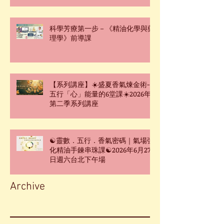
科學芳療第一步－《精油化學與藥
理學》前導課
【系列講座】☀️盛夏香氣煉金術-
五行「心」能量的6堂課☀️2026年
第二季系列講座
☯靈數．五行．香氣密碼｜氣場強
化精油手鍊串珠課☯2026年6月27
日週六台北下午場
Archive