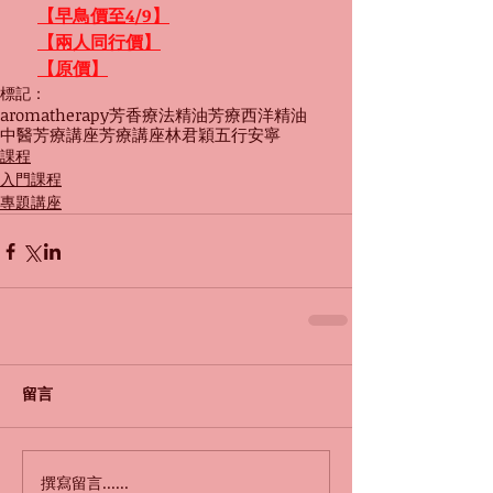
【早鳥價至4/9】
【兩人同行價】
【原價】
標記：
aromatherapy
芳香療法
精油
芳療
西洋精油
中醫芳療
講座
芳療講座
林君穎
五行
安寧
課程
入門課程
專題講座
留言
撰寫留言......