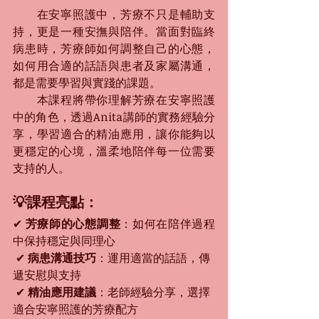
　　在安寧照護中，芳療不只是輔助支
持，更是一種安撫與陪伴。當面對臨終
病患時，芳療師如何調整自己的心態，
如何用合適的話語與患者及家屬溝通，
都是需要學習與實踐的課題。
　　本課程將帶你理解芳療在安寧照護
中的角色，透過Anita講師的實務經驗分
享，學習適合的精油應用，讓你能夠以
更穩定的心境，溫柔地陪伴每一位需要
支持的人。
💡課程亮點：
✔ 
芳療師的心態調整
：如何在陪伴過程
中保持穩定與同理心
 ✔ 
病患溝通技巧
：運用適當的話語，傳
遞安慰與支持
 ✔ 
精油應用建議
：老師經驗分享，選擇
適合安寧照護的芳療配方