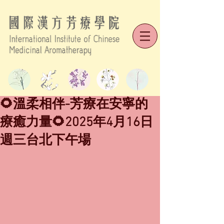
🌻溫柔相伴-芳療在安寧的
療癒力量🌻2025年4月16日
週三台北下午場