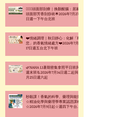
🧖🏻‍♀️頭面部刮療｜換顏醒腦：居家
頭面部芳香刮痧術🌟2026年7月27
日週一下午台北班
❤️情緒調理｜秋日靜心：化解「秋
悲」的香氣情緒處方❤️2026年7月
17日週五台北下午班
🌿NAHA L1暑期密集拿照平日班與
週末班📃2026年7月14日週二起與7
月25日週六起
秒殺課！香氣的科學、藥理與能量
☆精油化學與藥理學專業認證課程
☆2026年7月9日起☆週四下午台北
班☆