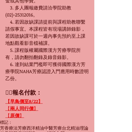
金或其他學費。
　3. 多人團報繳費請洽學院助教
(02)-25312016。
　4. 若因故缺課請提前與課程助教聯繫
請假事宜。本課程皆有現場講師錄影，
若因故缺課可於一週內事先預約至上課
地點觀看影音檔補課
。
　5. 課程版權屬國際漢方芳療學院所
有，請勿翻拍翻錄及錄音錄影。
　6. 達到結業門檻即可獲得國際漢方芳
療學院NAHA芳療認證入門應用時數證明
乙份。
👇🏻報名付款：
【
早鳥價至8/22
】
【
兩人同行價
】
【
原價
】
標記：
芳香療法
芳療
西洋精油
中醫芳療
台北
精油理論