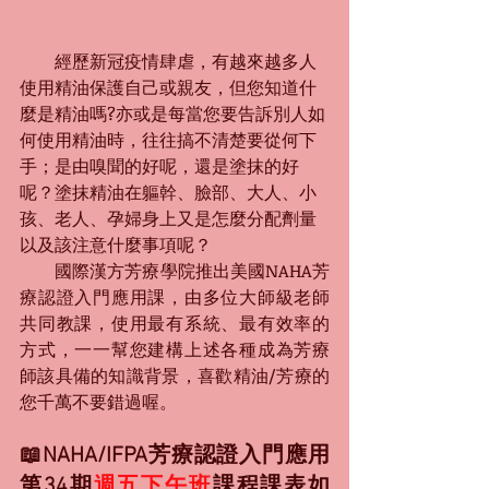
　　經歷新冠疫情肆虐，有越來越多人
使用精油保護自己或親友，但您知道什
麼是精油嗎?亦或是每當您要告訴別人如
何使用精油時，往往搞不清楚要從何下
手；是由嗅聞的好呢，還是塗抹的好
呢？塗抹精油在軀幹、臉部、大人、小
孩、老人、孕婦身上又是怎麼分配劑量
以及該注意什麼事項呢？
國際漢方芳療學院推出美國NAHA芳
療認證入門應用課，由多位大師級老師
共同教課，使用最有系統、最有效率的
方式，一一幫您建構上述各種成為芳療
師該具備的知識背景，喜歡精油/芳療的
您千萬不要錯過喔。
📖NAHA/IFPA芳療認證入門應用
第34期
週五下午班
課程課表如