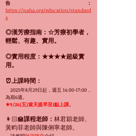
告：
https://naha.org/education/standard
s
◎漢芳療指南：
☆芳療初學者，
輕鬆、有趣、實用。
◎實用程度：
★★★★超級實
用。
⏰上課時間：
　2025年8月29日起，週五 14:00-17:00，
為期6週。
⚜9/26(五)當天提早至1點上課。
👩🏻‍🏫
課程老師
：
林君穎老師、
黃畇菲老師與陳俐寧老師。