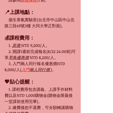
　請參閱
師資陣容
介紹。
📍上課地點：
　揚生香氣實驗室(台北市中山區中山北
路三段49號3樓 大同大學正對面)。
💰課程費用：
　1. 
原價 
NTD 9,200/人。
　2. 開課1週前完成報名(8/22 24:00前)可
享
早鳥優惠價
 NTD 8,200/人。
　3. 入門兩人同行報名優惠價NTD 
8,000/人(
入門
兩人同行價 
)。
💖貼心提醒：
　1. 課程費用包含講義、上課手作材料
費以及NTD 1,000購物金(購物金限最後
一堂課前使用完畢)。
　2. 繳費後恕不退費，可全額轉讓購物