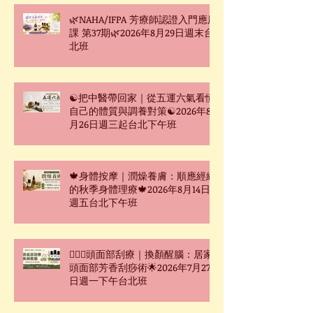
🌿NAHA/IFPA 芳療師認證入門應用
課 第37期🌿2026年8月29日週末台
北班
☯把中醫帶回家｜從五運六氣看懂
自己的體質與調養對策☯2026年8
月26日週三起台北下午班
🍁身體按摩｜潤燥養膚：順應經絡
的秋季身體理療🍁2026年8月14日
週五台北下午班
🧖🏻‍♀️頭面部刮療｜換顏醒腦：居家
頭面部芳香刮痧術🌟2026年7月27
日週一下午台北班