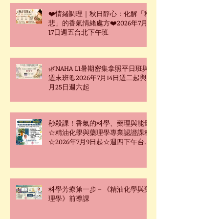
❤️情緒調理｜秋日靜心：化解「秋
悲」的香氣情緒處方❤️2026年7月
17日週五台北下午班
🌿NAHA L1暑期密集拿照平日班與
週末班📃2026年7月14日週二起與7
月25日週六起
秒殺課！香氣的科學、藥理與能量
☆精油化學與藥理學專業認證課程
☆2026年7月9日起☆週四下午台北
班☆
科學芳療第一步－《精油化學與藥
理學》前導課