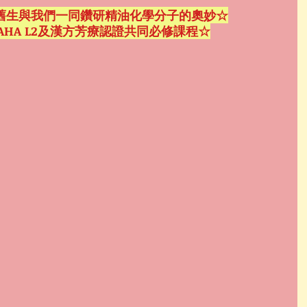
舊生與我們一同鑽研精油化學分子的奧妙☆
AHA L2及漢方芳療認證共同必修課程☆