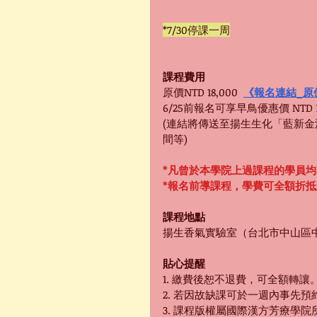
*7/30停課一周
課程費用
原價NTD 18,000  
《報名連結_原價
6/25前報名可享早鳥優惠價 NTD 16
(連結將傳送至揚生生化「藍新
間等)
*凡曾於本學院上過課程的學員
*報名前導課程，學費可全額折
課程地點
揚生香氣實驗室（台北市中山區中
貼心提醒
1. 繳費後恕不退費，可全額轉讓
2. 若因故缺課可於一週內事先
3. 課程版權屬國際漢方芳療學