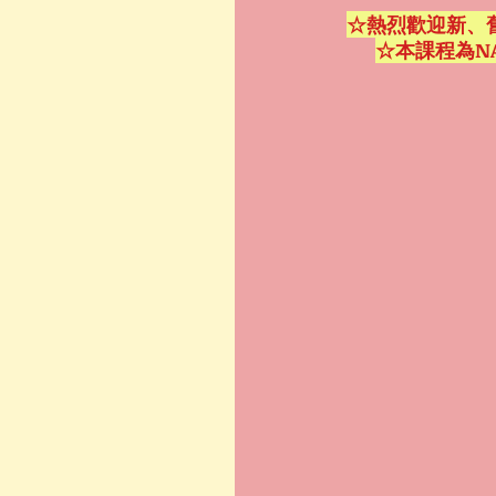
☆熱烈歡迎新、
☆本課程為N