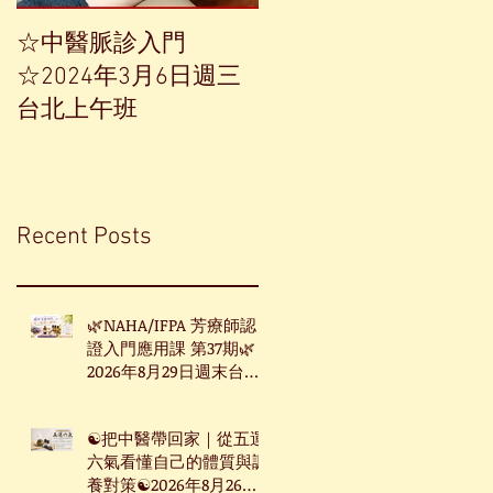
☆中醫脈診入門
【中草藥單方精油——
☆2024年3月6日週三
香榧】
台北上午班
Recent Posts
🌿NAHA/IFPA 芳療師認
證入門應用課 第37期🌿
2026年8月29日週末台北
班
☯把中醫帶回家｜從五運
六氣看懂自己的體質與調
養對策☯2026年8月26日