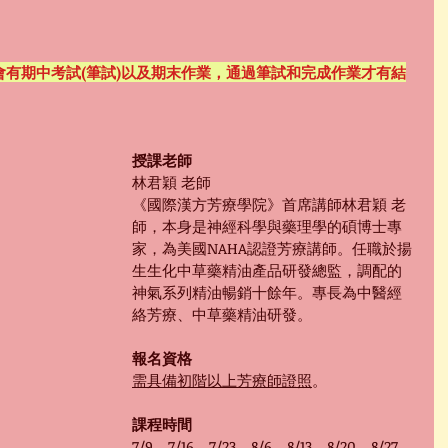
程會有期中考試(筆試)以及期末作業，通過筆試和完成作業才有結
授課老師
林君穎 老師
《國際漢方芳療學院》首席講師林君穎 老
師，本身是神經科學與藥理學的碩博士專
家，為美國NAHA認證芳療講師。任職於揚
生生化中草藥精油產品研發總監，調配的
神氣系列精油暢銷十餘年。專長為中醫經
絡芳療、中草藥精油研發。
報名資格
需具備初階以上芳療師證照
。
課程時間
7/9、7/16、7/23、8/6、8/13、8/20、8/27