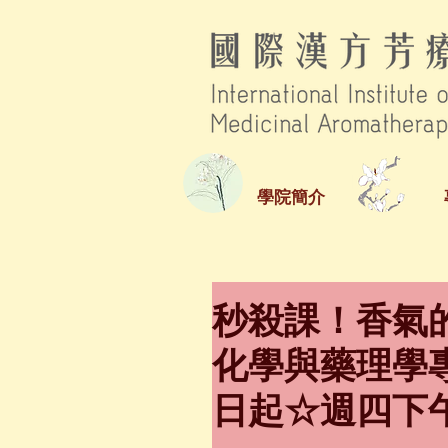
學院簡介
秒殺課！香氣
化學與藥理學專
日起☆週四下