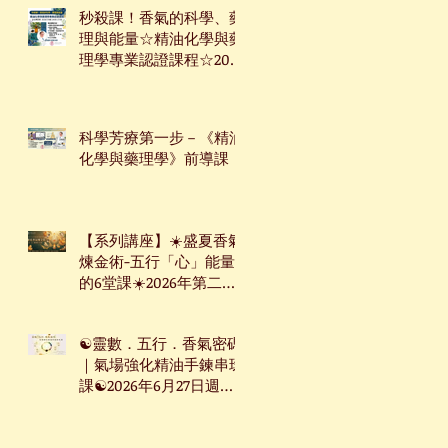
秒殺課！香氣的科學、藥
理與能量☆精油化學與藥
理學專業認證課程☆2026
年7月9日起☆週四下午台
北班☆
科學芳療第一步－《精油
化學與藥理學》前導課
【系列講座】☀️盛夏香氣
煉金術-五行「心」能量
的6堂課☀️2026年第二季
系列講座
☯靈數．五行．香氣密碼
｜氣場強化精油手鍊串珠
課☯2026年6月27日週六
台北下午場