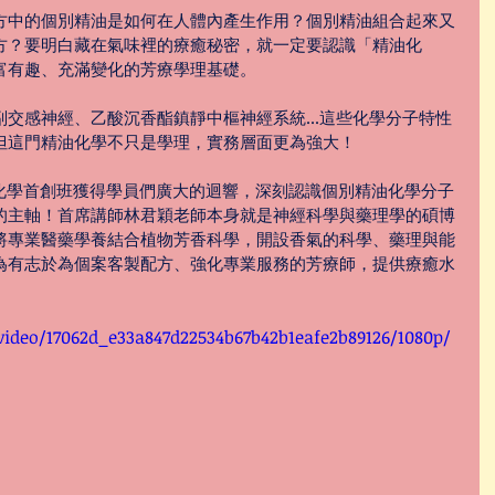
方中的個別精油是如何在人體內產生作用？個別精油組合起來又
方？要明白藏在氣味裡的療癒秘密，就一定要認識「精油化
富有趣、充滿變化的芳療學理基礎。
交感神經、乙酸沉香酯鎮靜中樞神經系統...這些化學分子特性
但這門精油化學不只是學理，實務層面更為強大！
油化學首創班獲得學員們廣大的迴響，深刻認識個別精油化學分子
的主軸！首席講師林君穎老師本身就是神經科學與藥理學的碩博
將專業醫藥學養結合植物芳香科學，開設香氣的科學、藥理與能
為有志於為個案客製配方、強化專業服務的芳療師，提供療癒水
/video/17062d_e33a847d22534b67b42b1eafe2b89126/1080p/