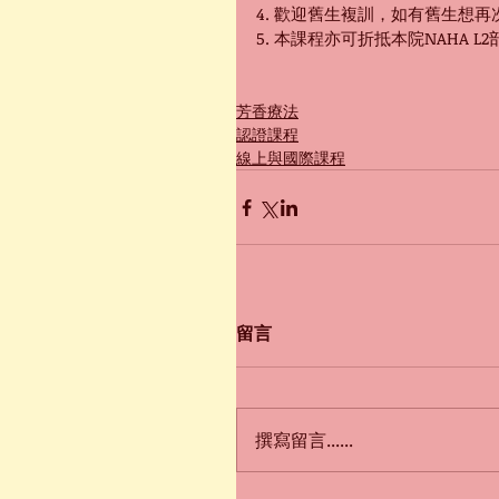
4. 歡迎舊生複訓，如有舊生想
5. 本課程亦可折抵本院NAHA L
芳香療法
認證課程
線上與國際課程
留言
撰寫留言......