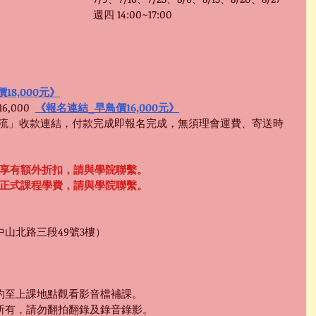
週四 14:00~17:00
18,000元》
,000  
《報名連結_早鳥價16,000元》
金流」收款連結，付款完成即報名完成，無須理會運費、寄送時
均享有額外折扣，請與學院聯繫。
抵正式課程學費，請與學院聯繫。
山北路三段49號3樓）
。
預約至上課地點觀看影音檔補課。
院所有，請勿翻拍翻錄及錄音錄影。