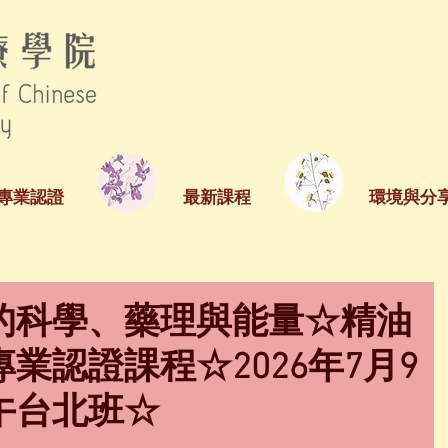
專業認證
最新課程
環境與分
的科學、藥理與能量☆精油
業認證課程☆2026年7月9
午台北班☆