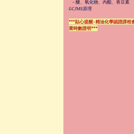
  －醚、氧化物、內酯、香豆素
GC/MS原理
***貼心提醒-精油化學認證課
業時數證明***