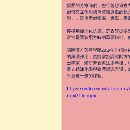
親愛的芳療師們：您可曾想過複
如何交互作用成為整體療癒的配
學」，這個看似艱深，實際上豐
檸檬烯促消化抗癌、沉香醇提振副
常常是調製配方時的重要指引。
國際漢方芳療學院2016年的精
的藥理作用，更能掌控調製配方
士專家，鑽研芳香療法多年後，
量☆精油化學與藥理學認證課，
平更進一步的課程。
https://video.wixstatic.com
mp4/file.mp4