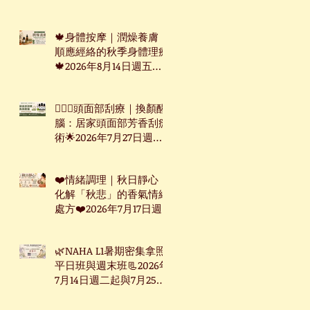
週三起台北下午班
🍁身體按摩｜潤燥養膚：
順應經絡的秋季身體理療
🍁2026年8月14日週五台
北下午班
🧖🏻‍♀️頭面部刮療｜換顏醒
腦：居家頭面部芳香刮痧
術🌟2026年7月27日週一
下午台北班
❤️情緒調理｜秋日靜心：
化解「秋悲」的香氣情緒
處方❤️2026年7月17日週
五台北下午班
🌿NAHA L1暑期密集拿照
平日班與週末班📃2026年
7月14日週二起與7月25日
週六起