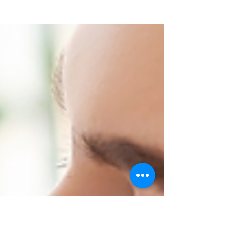
[直播]☆孕產婦芳療專題
講座☆2022年7月16日起
週六下午場
懷孕是個美好的歷程，但辛苦的媽咪在身體或心
理也因此而產生了變化，孕期中因荷爾蒙改變或
是胎兒日益漸長對身體造成的不適該如何緩解，
而媽媽在懷孕到胎兒出生後，內心不僅僅要面對
育兒的壓力，也有可能接受身旁親友關心與資訊
混亂所造成心理上的負擔。課程中將由林君潁院
長來解說懷孕到產後生理...