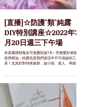
[直播]☆防護"類"純露
DIY特別講座☆2022年7
月20日週三下午場
本直播課程報名可免費回放7天~ 芳療愛好者除了
使用精油；純露也是我們身活中不可或缺的工
具！尤其針對特殊族群，如小孩、老人、孕婦、
寵物等或是特殊患部，如口破、舌破、喉嚨痛與
皮膚疹等，使用純露的效果其實不亞於精油。如
果手邊只有精油沒有純露的夥伴，其實我們也可
以利用精油來DIY...