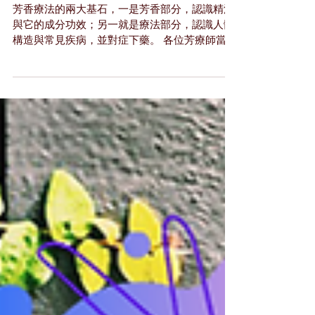
☆2022年7月22日起週
五下午班
芳香療法的兩大基石，一是芳香部分，認識精油
與它的成分功效；另一就是療法部分，認識人體
構造與常見疾病，並對症下藥。 各位芳療師當您
使用複方精油來處理個案身體狀況時，具備專業
的解剖生理學是相當重要的。從個案主訴身體的
病徵，精油在人體的吸收、作用、代謝途徑，對
個案進行的芳療處置，...