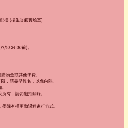
3樓 (揚生香氣實驗室)
/7/10 24:00前)。
轉讓購物金或其他學費。
額有限，請盡早報名，以免向隅。
知。
學院所有，請勿翻拍翻錄。
況，學院有權更動課程進行方式。