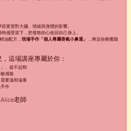
季節更替對大腦、情緒與身體的影響。
時時感受當下，把發散的心收回自己身上。
精油配方，
現場手作「個人專屬香氣小鼻通」
，將這份療癒隨
狀況，這場講座專屬於你：
冒」、提不起勁
高敏感族
，需要溫和滋養
氣手作
lice老師