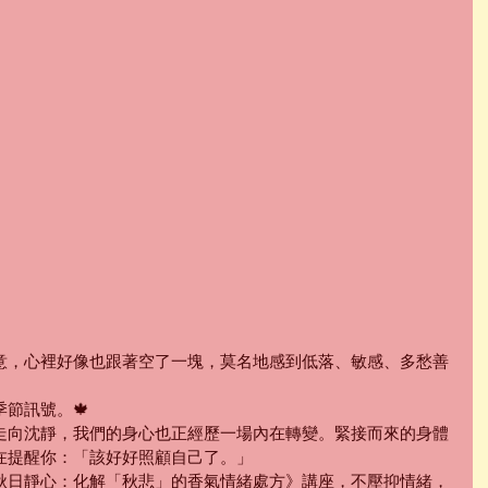
意，心裡好像也跟著空了一塊，莫名地感到低落、敏感、多愁善
節訊號。🍁
走向沈靜，我們的身心也正經歷一場內在轉變。緊接而來的身體
在提醒你：「該好好照顧自己了。」
秋日靜心：化解「秋悲」的香氣情緒處方》講座，不壓抑情緒，