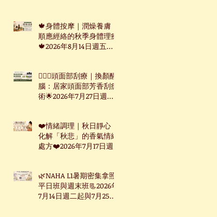
週三起台北下午班
🍁身體按摩｜潤燥養膚：
順應經絡的秋季身體理療
🍁2026年8月14日週五台
北下午班
🧖🏻‍♀️頭面部刮療｜換顏醒
腦：居家頭面部芳香刮痧
術🌟2026年7月27日週一
下午台北班
❤️情緒調理｜秋日靜心：
化解「秋悲」的香氣情緒
處方❤️2026年7月17日週
五台北下午班
🌿NAHA L1暑期密集拿照
平日班與週末班📃2026年
7月14日週二起與7月25日
週六起