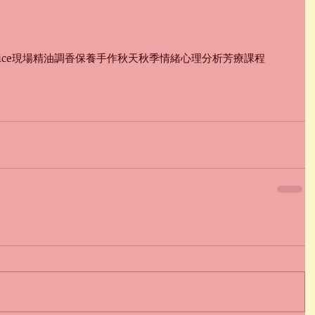
ice
現場
精油調香
保養
手作
秋天
秋季
情緒
心理分析
芳療課程