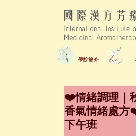
學院簡介
❤️情緒調理
香氣情緒處方❤️
下午班