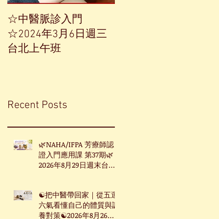
☆中醫脈診入門
【中草藥單方精油——
☆2024年3月6日週三
香榧】
台北上午班
Recent Posts
🌿NAHA/IFPA 芳療師認
證入門應用課 第37期🌿
2026年8月29日週末台北
班
☯把中醫帶回家｜從五運
六氣看懂自己的體質與調
養對策☯2026年8月26日