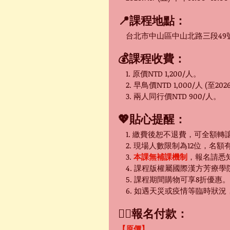
📍課程地點：
　台北市中山區中山北路三段49號
💰課程收費：
　1. 原價NTD 1,200/人。
　2. 早鳥價NTD 1,000/人 (至2026
　3. 兩人同行價NTD 900/人。
💖貼心提醒：
　1. 繳費後恕不退費，可全額
　2. 現場人數限制為12位，名
　3. 
本課無補課機制
，報名請悉
　4. 課程版權屬國際漢方芳療
　5. 課程期間購物可享8折優惠。
　6. 如遇天災或疫情等臨時狀
👇🏻報名付款：
【原價】