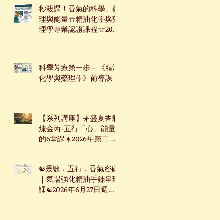
秒殺課！香氣的科學、藥
理與能量☆精油化學與藥
理學專業認證課程☆2026
年7月9日起☆週四下午台
北班☆
科學芳療第一步－《精油
化學與藥理學》前導課
【系列講座】☀️盛夏香氣
煉金術-五行「心」能量
的6堂課☀️2026年第二季
系列講座
☯靈數．五行．香氣密碼
｜氣場強化精油手鍊串珠
課☯2026年6月27日週六
台北下午場