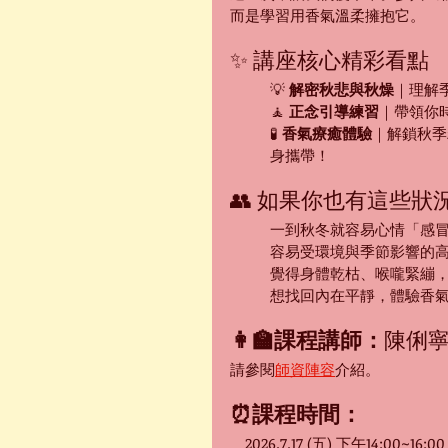
而是學習用香氣溫柔擁抱它。
✨ 講座核心精彩看點
💡 
解密秋悲與秋燥
｜理解
🧘 
正念引導練習
｜帶領你
🧪 
香氣療癒體驗
｜解鎖秋季
身攜帶！
👥 如果你也有這些
一到秋冬就容易心情「感
容易受環境與季節影響的
覺得身體乾枯、喉嚨緊繃
想找回內在平靜，體驗香
👩‍🏫課程講師：
陳俐寧A
請參閱
師資陣容
介紹。
⏰課程時間：
　2026.7.17 (五) 下午14:00~16:00