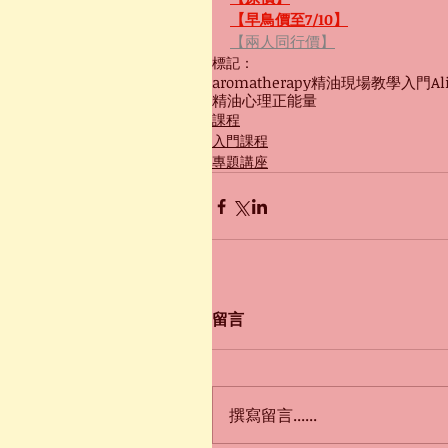
【早鳥價至7/10】
【兩人同行價】
標記：
aromatherapy
精油
現場教學
入門
Al
精油心理
正能量
課程
入門課程
專題講座
留言
撰寫留言......