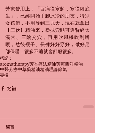
芳療使用上，「百病從寒起，寒從腳底
生」，已經開始手腳冰冷的朋友，特別
女孩們，不用等到三九天，現在就拿出
【三伏】精油來，塗抹穴點可選腎經太
溪穴、三陰交穴，再用吹風機吹到腳
暖，然後襪子、長褲好好穿好，做好足
部保暖，很多不適就會舒服很多。
標記：
aromatherapy
芳香療法
精油
芳療
西洋精油
中醫芳療
中草藥精油
精油理論
節氣
專欄
留言