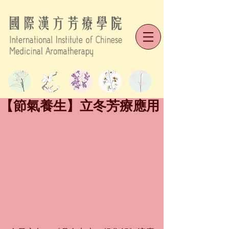
【節氣養生】立冬芳療應用