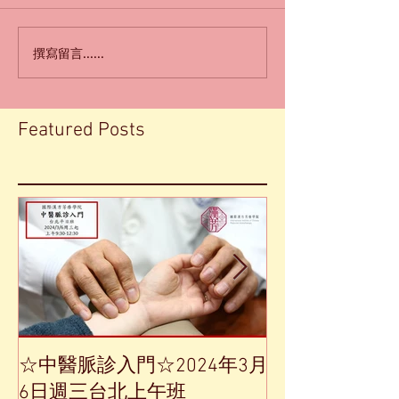
撰寫留言......
Featured Posts
☆中醫脈診入門☆2024年3月
【中草藥單方
6日週三台北上午班