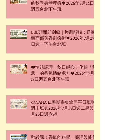
的秋季身體理療🍁2026年8月14日
週五台北下午班
🧖🏻‍♀️頭面部刮療｜換顏醒腦：居家
頭面部芳香刮痧術🌟2026年7月27
日週一下午台北班
❤️情緒調理｜秋日靜心：化解「秋
悲」的香氣情緒處方❤️2026年7月
17日週五台北下午班
🌿NAHA L1暑期密集拿照平日班與
週末班📃2026年7月14日週二起與7
月25日週六起
秒殺課！香氣的科學、藥理與能量