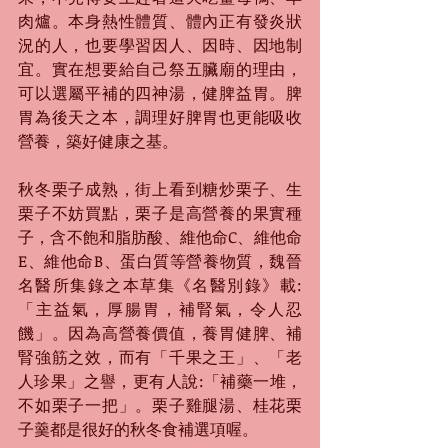
肉爐。本身熱性體質、體內正有發炎狀
況的人，也要學習因人、因時、因地制
宜。實在想要給自己祭五臟廟的理由，
可以選屬平補的四神湯，健脾益胃。脾
胃為後天之本，調理好脾胃也更能吸收
營養，築好健康之基。
秋冬栗子成熟，街上看到糖炒栗子、生
栗子不妨買點，栗子是高營養的果實種
子，含不飽和脂肪酸、維他命C、維他命
E、維他命B、蛋白質等營養物質，魏晉
名醫所集錄之本草集《名醫別錄》載:
「主益氣，厚腸胃，補腎氣，令人忍
饑」。因為高營養價值，養胃健脾、補
腎強筋之效，而有「千果之王」、「老
人珍果」之譽，更有人說:「補藥一堆，
不如栗子一把」。栗子雞腿湯、桂花栗
子羹都是很好的秋冬食補選項喔。