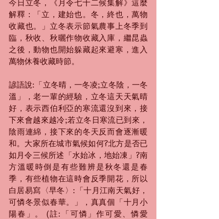
今日立冬，《月令七十二候集解》這麼
解釋：「立，建始也。冬，終也，萬物
收藏也。」立冬表示節氣農事上冬季到
臨，秋收、秋曬作物收藏入庫，繼昆蟲
之後，動物也開始躲藏起來避寒，進入
萬物休養收藏時節。
諺語說:「立冬晴，一冬凌;立冬陰，一冬
溫」，老一輩的經驗，立冬這天天氣晴
好，表示西伯利亞的寒流還沒到來，接
下來會越來越冷;若立冬日寒流已到來，
陰雨連綿，接下來的冬天反而會逐漸暖
和。大家所在城市氣候如何?北方是否已
如月令三候所述「水始冰，地始凍」?南
方溫暖時倒是有些難辨是秋冬還是春
季，有些植物在這時會反季開花，所以
白居易寫〈早冬〉:「十月江南天氣好，
可憐冬景似春華。」，真真個「十月小
陽春」。 (註:「可憐」作可愛、憐愛