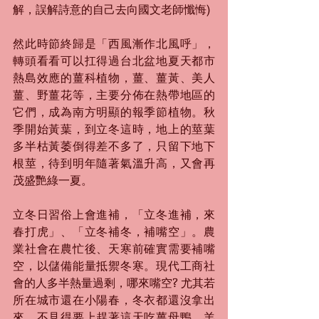
解，誤解詩意的自己去向國文老師懺悔)
然此時節終歸是「西風漸作北風呼」，
轉頭看看可以扛得過台北盆地夏天都市
熱島效應的薑科植物，薑、薑黃、美人
薑、野薑花等，主要分佈在熱帶地區的
它們，成為南方明顯的報季節植物。秋
季開始黃葉，到立冬這時，地上的莖葉
多半枯黃萎倒得差不多了，只留下地下
根莖，待到明年隨著氣溫升高，又會再
茂盛艷綠一夏。
立冬日習俗上會進補，「立冬進補，來
春打虎」、「立冬補冬，補嘴空」。農
業社會在農忙後、天寒前確實需要補嘴
空，以儲備能量抵禦冬寒。現代工商社
會的人多半熱量過剩，哪來嘴空? 尤其若
所在城市還在小陽春，冬衣都還沒拿出
來，不見得要上趕著這天吃薑母鴨、羊