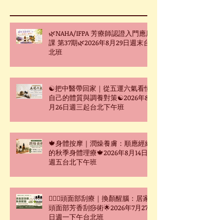
🌿NAHA/IFPA 芳療師認證入門應用
課 第37期🌿2026年8月29日週末台
北班
☯把中醫帶回家｜從五運六氣看懂
自己的體質與調養對策☯2026年8
月26日週三起台北下午班
🍁身體按摩｜潤燥養膚：順應經絡
的秋季身體理療🍁2026年8月14日
週五台北下午班
🧖🏻‍♀️頭面部刮療｜換顏醒腦：居家
頭面部芳香刮痧術🌟2026年7月27
日週一下午台北班